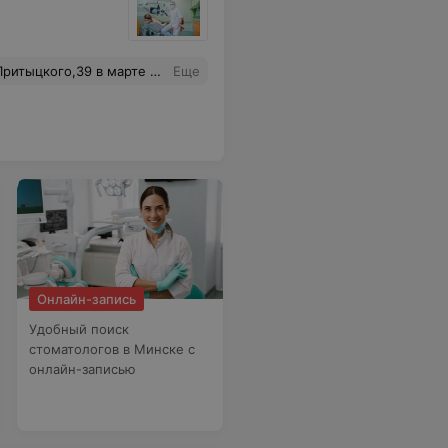
риветливые члены коллектива. Желаю процветания клинике и сотрудникам. С уважением, Борейко Ольга Владимировна.
Еще
Онлайн-запись
Удобный поиск
стоматологов в Минске с
онлайн-записью