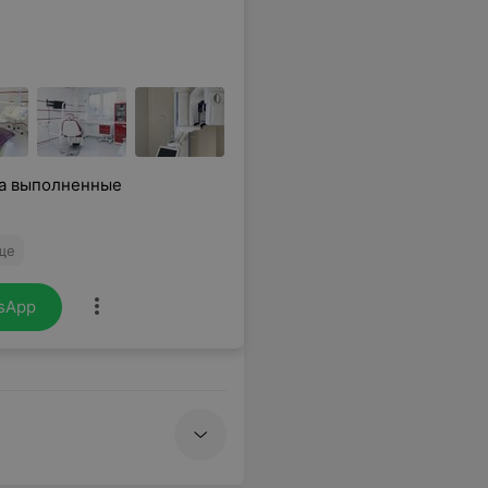
на выполненные
ще
sApp