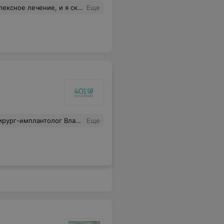
воего дела! И самое важное помогли решить мою давнишнюю проблему! Очень рад что сделал выбор именно в пользу Весоль! Спасибо за всё! Руслан из Москвы
Еще
ёдору Федоровичу Костюченко за организацию тура!!! Людей так много, что приняли непосредственное участие в моём лечении, что я не могу описать их всех, но всем им низкий поклон за помощь, что они мне оказали. У меня, действительно, началась новая жизнь!!!
Еще