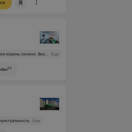
ся
ность хочу выразить Татьяне за ее работу и желание помочь в такой ситуации. Хочу отметить, что в клинике, пусть и маленькой, очень теплая и дружеская обстановка, прямо как дома. Кажется, я нашла клинику, где буду и дальше обслуживаться.
Еще
23
ывы
пунктуальность.
Еще