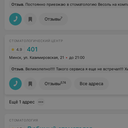
Отзыв
.
Постоянно приезжаю в стоматологию Весоль на комплексное лечение, и я скажу: одно удовольствие! Сервис, обслуживание, опытные врачи (а я уже прошёлся по всем: протезирование- ортопед, имплантация - хирург, каналы лечил под микроскопом у терапевта) и в шоке от того какая же сильная команда тут работает! как на подбор! Настоящие профессионалы с
7
Отзывы
СТОМАТОЛОГИЧЕСКИЙ ЦЕНТР
401
4.9
Минск, ул. Казимировская, 21
до 21:00
Отзыв
.
Великолепно!!!! Такого сервиса я еще не встречал!!! Хирург-имплантолог Владимир Леонидович Шелег - это врач, про которых говорят:- Его Бог поцеловал в темечко!!! Человек, который сопереживает пациенту, относится к нему как к родному!!! Николай Николаевич Шнитко, врач-ортопед, интеллигентнейший, чуткий человек, который сопереживает пациенту, делает его лечение максимально комфортным!!! Так же не могу не сказать о ассистентках врачей, девушки профессионалы высочайшего уровня!!! Не могу не выделить врача рентгенолога Александра и девушек на рецепшене, в особенности, Каролину. Отдельная благодарность Ф
574
Отзывы
Все адреса
Ещё 1 адрес
СТОМАТОЛОГИЯ