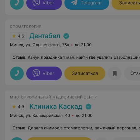
Viber
Telegram
Записать
СТОМАТОЛОГИЯ
Дентабел
4.6
Минск, ул. Ольшевского, 76а
до 21:00
Отзыв
.
Канун праздника 1 мая, найти где удалить разболевшийся корень сложно. Везде тишина или отказ (только по предварительной записи). Случайно наткнулась на Дентабел, вроде и не очень далеко от дома. Позвонила, записали на 1мая, но предложили подъехать в этот же день, чтобы все же проверить - а вдруг удалять не надо. После осмотра и рентгена врач не стал откладывать до 1 мая и сразу быстро и безболезненно удалил корень. Огромное спасибо Виталию Николаевичу за своевременно оказанную помощь и профессионализм, вниманию со стороны других врачей, особую благодар
Viber
Записаться
Отз
МНОГОПРОФИЛЬНЫЙ МЕДИЦИНСКИЙ ЦЕНТР
Клиника Каскад
4.9
Минск, ул. Кальварийская, 40
до 21:00
Отзыв
.
Делала снимок в стоматологии, вежливый персонал, 