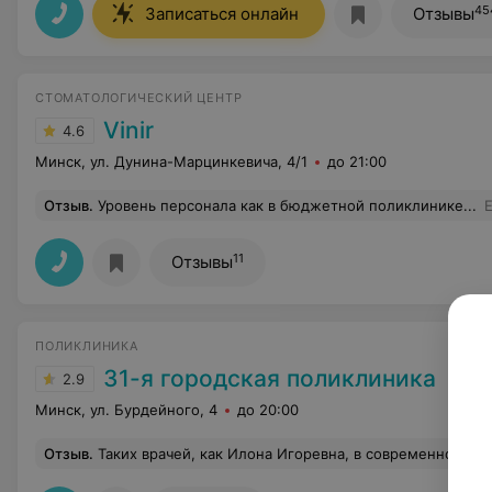
45
Записаться онлайн
Отзывы
СТОМАТОЛОГИЧЕСКИЙ ЦЕНТР
Vinir
4.6
Минск, ул. Дунина-Марцинкевича, 4/1
до 21:00
Отзыв
.
Уровень персонала как в бюджетной поликлинике...
11
Отзывы
ПОЛИКЛИНИКА
31-я городская поликлиника
2.9
Минск, ул. Бурдейного, 4
до 20:00
Отзыв
.
Таких врачей, как Илона Игоревна, в современном мире крайне мало. Отнеслась с вниманием, изучила все предыдущие документы, описала разницу, смотрела досконально, направила на дальней