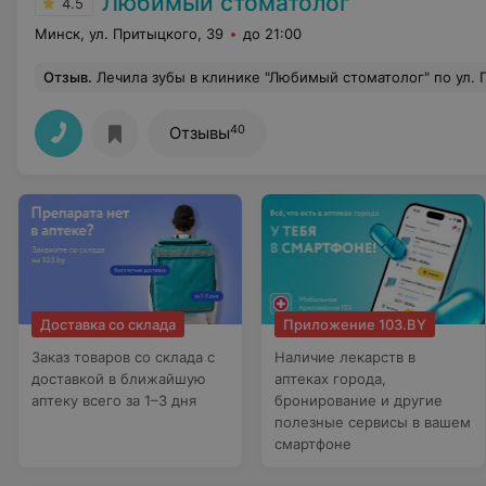
Любимый стоматолог
4.5
Минск, ул. Притыцкого, 39
до 21:00
Отзыв
.
Лечила зубы в клинике "Любимый стоматолог" по ул. Притыцкого,39 в марте этого года. Самые наилучшие впечатления от любимого доктора Пищинского Ивана Андреевича. Дай Бог, чтобы в Минске были такие современные мед.учреждения как это, и такие же доброжелательные и п
40
Отзывы
Доставка со склада
Приложение 103.BY
Заказ товаров со склада с
Наличие лекарств в
доставкой в ближайшую
аптеках города,
аптеку всего за 1–3 дня
бронирование и другие
полезные сервисы в вашем
смартфоне