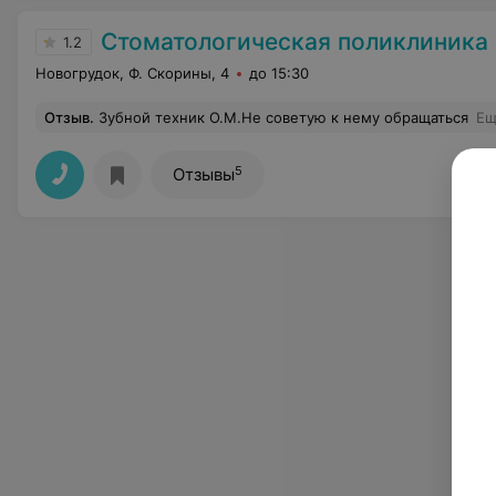
Стоматологическая поликлиника
1.2
Новогрудок, Ф. Скорины, 4
до 15:30
Отзыв
.
Зубной техник О.М.Не советую к нему обращаться
Ещ
5
Отзывы