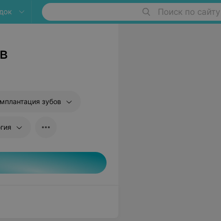
док
Поиск по сайту
в
мплантация зубов
гия