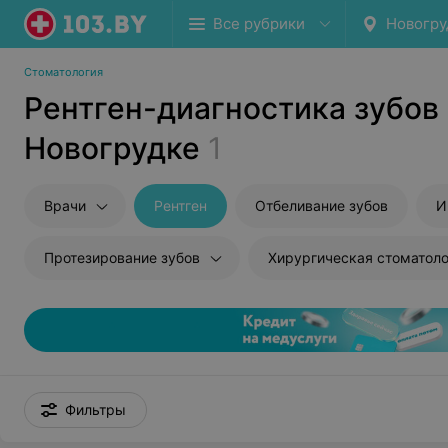
Все рубрики
Новогру
Стоматология
Рентген-диагностика зубов 
Новогрудке
1
Врачи
Рентген
Отбеливание зубов
И
Протезирование зубов
Хирургическая стоматоло
Фильтры