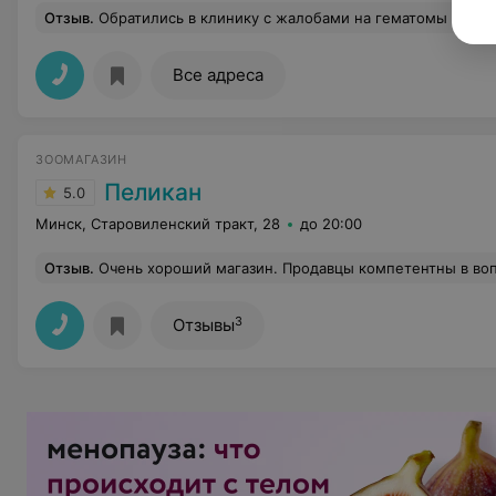
Отзыв
.
Обратились в клинику с жалобами на гематомы у собачки. Диагноз отравление крысиным ядом. Врач отправила нас умирать! Хотя у собаки ещё не было даже кровотечения органов. Сказала это не лечится и даже стационар нам не поможет. На мой вопрос так, что делать, ждать когда он умрет, ответила: «как бы это не печально, но да»! Слава богу обратились в другую клинику и мой песик уже дома жив и здоров. 
Все адреса
ЗООМАГАЗИН
Пеликан
5.0
Минск, Старовиленский тракт, 28
до 20:00
Отзыв
.
Очень хороший магазин. Продавцы компетентны в вопросах ухода за животными и ветеринарии. Очень хорошая аквариумистика. Мне всегда ответят на мои вопр
3
Отзывы