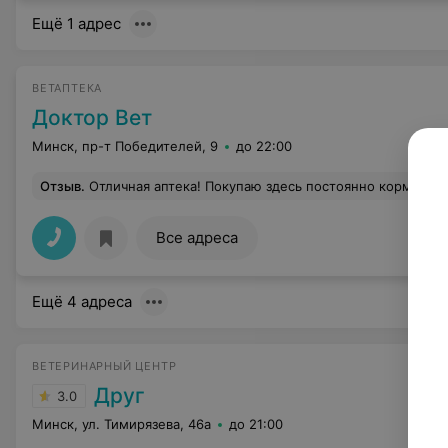
Ещё 1 адрес
ВЕТАПТЕКА
Доктор Вет
Минск, пр-т Победителей, 9
до 22:00
Отзыв
.
Отличная аптека! Покупаю здесь постоянно корм и препараты своим собаке и котику! Персонал всегда доброжелательный и отзывчивый, всегда поможет с выбором. Ветврачу Елене огромное спасибо за
Все адреса
Ещё 4 адреса
ВЕТЕРИНАРНЫЙ ЦЕНТР
Друг
3.0
Минск, ул. Тимирязева, 46а
до 21:00