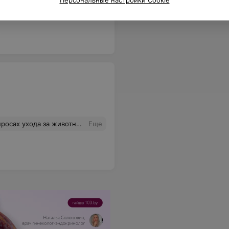
Персональные настройки Cookie
Когда узнала, что я все же повезу в клинику со стационаром, ее лишь волновали бумажки анализов и то что она верно поставила диагноз! Я просто в шоке! НЕ РЕКОМЕНДУЮ!
Еще
осы и проконсультируют. Ставлю 10 баллов. Ходила и буду ходить.
Еще