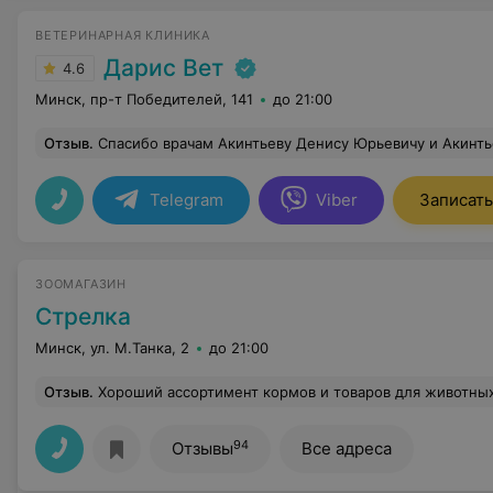
ВЕТЕРИНАРНАЯ КЛИНИКА
Дарис Вет
4.6
Минск, пр-т Победителей, 141
до 21:00
Отзыв
.
Спасибо врачам Акинтьеву Денису Юрьевичу и Акинтьевой Ирине Вячеславовне за высокий профессионализм, внимательное отношение и искреннюю заботу о нашей кошечке. Денис Юрьевич подробно и доступно объясняет все нюансы, тщательно разбирается в диагнозе, не навязывает лишних процедур и предлагает только действительно необходимые обследования и лечение. Видно, что для него на первом месте здоровье и жизнь животного. Ирина Вячеславовна проводит диагностику очень аккуратно и бережно, стараясь минимизировать стресс для питомца, что крайне важно. Отдельно хочется отметить, что врачи не торопят с принятием решений и не запуг
Telegram
Viber
Записать
ЗООМАГАЗИН
Стрелка
Минск, ул. М.Танка, 2
до 21:00
Отзыв
.
Хороший ассортимент кормов и товаров для животны
94
Отзывы
Все адреса