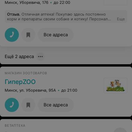
Минск, Уборевича, 176
до 22:00
Отзыв
.
Отличная аптека! Покупаю здесь постоянно
корм и препараты своим собаке и котику! Персонал
Еще
всегда доброжелательный и отзывчивый, всегда
поможет с выбором. Ветврачу Елене огромное
спасибо за идеально подобранный корм для моей
Все адреса
собаки, ест с удовольствием и вес не набирает)
Ещё 2 адреса
МАГАЗИН ЗООТОВАРОВ
ГиперZOO
Минск, ул. Уборевича, 95А
до 21:00
Все адреса
ВЕТАПТЕКА