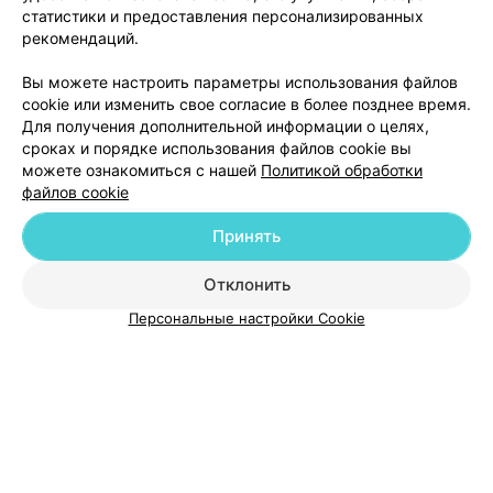
статистики и предоставления персонализированных
рекомендаций.
Вы можете настроить параметры использования файлов
Добавить компанию
cookie или изменить свое согласие в более позднее время.
Для получения дополнительной информации о целях,
сроках и порядке использования файлов cookie вы
Добавить специалиста
можете ознакомиться с нашей
Политикой обработки
файлов cookie
Принять
Отклонить
О проекте
Новости проекта
Размещение рекламы
Персональные настройки Cookie
Медицинский маркетинг
Публичный договор
Пользовательское соглашение
Способы оплаты
Вакансии
Партнеры
Написать руководителю 103.by
Написать в поддержку
Персональные настройки cookie