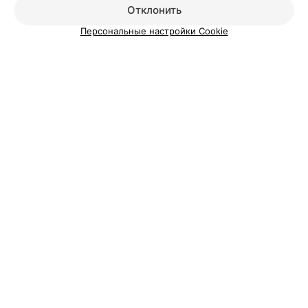
Отклонить
Персональные настройки Cookie
Добавить специалиста
О проекте
Новости проекта
Размещение рекламы
Медицинский маркетинг
Публичный договор
Пользовательское соглашение
Способы оплаты
Вакансии
Партнеры
Написать руководителю 103.by
Написать в поддержку
Персональные настройки cookie
Обработка персональных данных