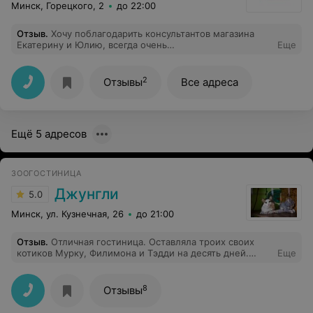
Минск, Горецкого, 2
до 22:00
Отзыв
.
Хочу поблагодарить консультантов магазина
Екатерину и Юлию, всегда очень
Еще
доброжелательно,подробная консультация,если есть
какой то вопрос, абсолютно на своем месте!!
2
Отзывы
Все адреса
Ещё 5 адресов
ЗООГОСТИНИЦА
Джунгли
5.0
Минск, ул. Кузнечная, 26
до 21:00
Отзыв
.
Отличная гостиница. Оставляла троих своих
котиков Мурку, Филимона и Тэдди на десять дней.
Еще
Хороший уход, фотоотчеты. Рекомендую.
8
Отзывы