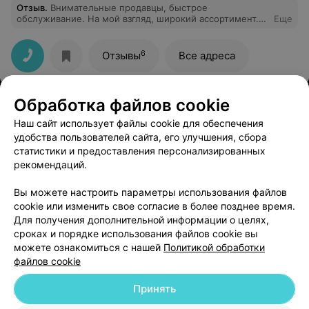
Отзыв
.
Внимательные продавцы, быстрое
обслуживание. На мой взгляд, широкий ассортимент.
Еще
Покупала препараты для лечения своих пернатых,
продавцы многое подсказали. Ветеринарную аптеку
рекомендую!
6
Отзывы
Все адреса
Обработка файлов cookie
ПУНКТ САМОВЫВОЗА
ГиперZOO
Наш сайт использует файлы cookie для обеспечения
удобства пользователей сайта, его улучшения, сбора
Минск, ул. Налибокская, 8
до 21:00
статистики и предоставления персонализированных
рекомендаций.
Продажа животных:
:
Рыбки
,
Грызуны
,
Птицы
,
Рептилии
Вы можете настроить параметры использования файлов
Все адреса
cookie или изменить свое согласие в более позднее время.
Для получения дополнительной информации о целях,
сроках и порядке использования файлов cookie вы
можете ознакомиться с нашей
Политикой обработки
файлов cookie
Принять
Добавить компанию