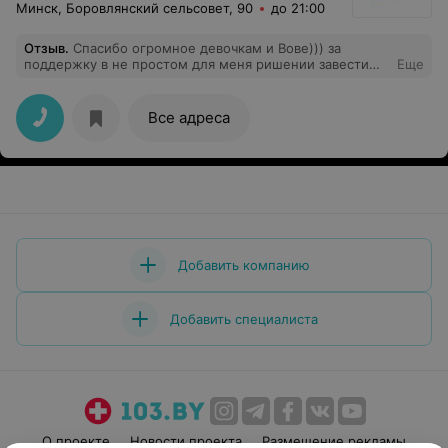
Минск, Боровлянский сельсовет, 90
до 21:00
Отзыв
.
Спасибо огромное девочкам и Вове))) за
поддержку в не простом для меня ришении завести
Еще
котика! В полной растерянности зашла к ним с
маленьким комочком на руках, (котёнка нашла на
улице) все подсказали, показали, рассказали, помогли
Все адреса
обработать от паразитов! Огромное вам спасибо, я ваш
клиент на веке!
Добавить компанию
Добавить специалиста
О проекте
Новости проекта
Размещение рекламы