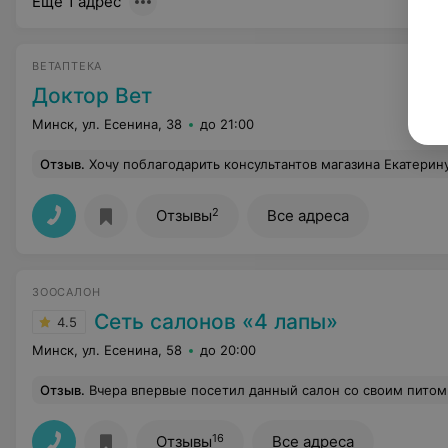
Ещё 1 адрес
ВЕТАПТЕКА
Доктор Вет
Минск, ул. Есенина, 38
до 21:00
Отзыв
.
Хочу поблагодарить консультантов магазина Екатерину и Юлию, всегда очень доброжелательно,подробная консультация,есл
2
Отзывы
Все адреса
ЗООСАЛОН
Сеть салонов «4 лапы»
4.5
Минск, ул. Есенина, 58
до 20:00
Отзыв
.
Вчера впервые посетил данный салон со своим питомцем. Остался полностью удовлетворен сервисом и качеством оказываемых услуг. Если по-порядку, то: нашел салон в интернете по близости от дома, позвонил записался, накануне девушка администратор позвонила и напомнила о записи, пришел в назначенное время, внутри очень мило, собаками не пахнет, администратор очень приятная, грумер выслушал мои пожелания по стрижке, посоветовал со своей стороны некоторые детали, далее я оставил собаку и уехал по делам. За полчаса до завершения стрижки мне
16
Отзывы
Все адреса