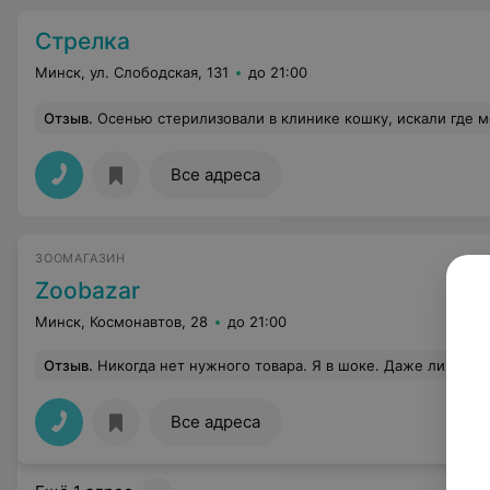
Стрелка
Минск, ул. Слободская, 131
до 21:00
Отзыв
.
Осенью стерилизовали в клинике кошку, искали где можно сделать операцию качественно и лапароскопически. Операция прошла быстро, от наркоза кошка отошла быстро и без проблем. Швы зажили хорошо. Очень понравила
Все адреса
ЗООМАГАЗИН
Zoobazar
Минск, Космонавтов, 28
до 21:00
Отзыв
.
Никогда нет нужного товара. Я в шоке. Даже линейка Роял
Все адреса