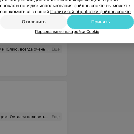
сроках и порядке использования файлов cookie вы можете
ознакомиться с нашей
Политикой обработки файлов cookie
Отклонить
Принять
Персональные настройки Cookie
и есть какой то вопрос, абсолютно на своем месте!!
Еще
 позвонили и сообщили об этом. Собака выбежала довольная, не измученная, стрижка аккуратная, все, о чем говорилось, учли. При оплате сделали скидку 20 %, как новым клиентам (хороший бонус!). Итог: ушел довольный и вернусь еще.
Еще