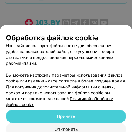
О проекте
Новости проекта
Размещение рекламы
Обработка файлов cookie
Медицинский маркетинг
Публичный договор
Наш сайт использует файлы cookie для обеспечения
Пользовательское соглашение
Способы оплаты
удобства пользователей сайта, его улучшения, сбора
Вакансии
Партнеры
статистики и предоставления персонализированных
рекомендаций.
Написать руководителю 103.by
Написать в поддержку
Вы можете настроить параметры использования файлов
cookie или изменить свое согласие в более позднее время.
Персональные настройки cookie
Для получения дополнительной информации о целях,
Обработка персональных данных
сроках и порядке использования файлов cookie вы
можете ознакомиться с нашей
Политикой обработки
файлов cookie
Принять
Отклонить
© 2026 ООО «Артокс Лаб», УНП 191700409
| 220012, Республика Беларусь,