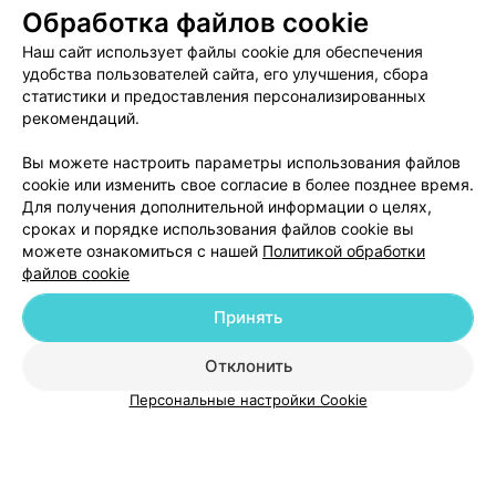
Обработка файлов cookie
ЭФФЕКТИВНАЯ РЕКЛАМА НА САЙТЕ
Наш сайт использует файлы cookie для обеспечения
удобства пользователей сайта, его улучшения, сбора
статистики и предоставления персонализированных
рекомендаций.
Вы можете настроить параметры использования файлов
Добавить компанию
cookie или изменить свое согласие в более позднее время.
Для получения дополнительной информации о целях,
сроках и порядке использования файлов cookie вы
Добавить специалиста
можете ознакомиться с нашей
Политикой обработки
файлов cookie
Принять
Отклонить
О проекте
Новости проекта
Размещение рекламы
Персональные настройки Cookie
Медицинский маркетинг
Публичный договор
Пользовательское соглашение
Способы оплаты
Вакансии
Партнеры