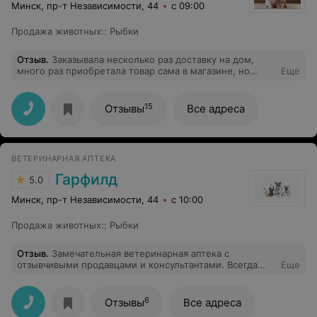
Минск, пр-т Независимости, 44
с 09:00
Продажа животных:
:
Рыбки
Отзыв
.
Заказывала несколько раз доставку на дом,
много раз приобретала товар сама в магазине, но
Еще
больше этого делать не буду. Вчера (16.09) в
очередной раз оформляла заказ на доставку корма (10
кг), сайт не грузился, решила позвонить и по телефону
15
Отзывы
Все адреса
оформить, принимали у меня заказ и нагрубили, от
такой пассивной агрессии и злобы, больше нет
желания что-либо заказывать.
ВЕТЕРИНАРНАЯ АПТЕКА
Гарфилд
5.0
Минск, пр-т Независимости, 44
с 10:00
Продажа животных:
:
Рыбки
Отзыв
.
Замечательная ветеринарная аптека с
отзывчивыми продавцами и консультантами. Всегда
Еще
подскажут и помогут с выбором!
6
Отзывы
Все адреса