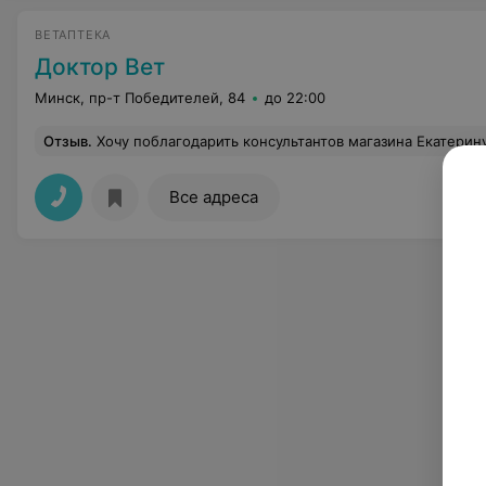
ВЕТАПТЕКА
Доктор Вет
Минск, пр-т Победителей, 84
до 22:00
Отзыв
.
Хочу поблагодарить консультантов магазина Екатерину и Юлию, всегда очень доброжелательно,подробная консультация,есл
Все адреса