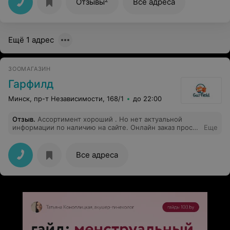
Отзывы
Все адреса
Ещё 1 адрес
ЗООМАГАЗИН
Гарфилд
Минск, пр-т Независимости, 168/1
до 22:00
Отзыв
.
Ассортимент хороший . Но нет актуальной
информации по наличию на сайте. Онлайн заказ просто
Еще
изматывает. Сформируешь заказ, довольно долго
ждешь звонка. Звонят, сообщают, что двух-трех
позиций из заказа нет в наличии. Отменяешь.
Все адреса
Формируешь новый заказ, заменяя отсутствующие
позиции. Снова долго ждешь. Перезванивают, снова
нет какой-то позиции. И это нескончаемо. Полдня
тратишь на заказ. Сделайте информацию по наличию
актуальной. Проявите уважение к покупателям.