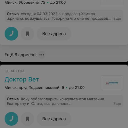
Минск, Уборевича, 75
до 21:00
Отзыв
.
сегодня 04.03.2022 г. продавец Хамила
.кричала. возмущалась. Говорила что она не продавец
Еще
и ничего не знает что в этом магазине продается.
Вопрос к руководству :А кто тогда у вас стоит за
прилавком? И что она тогда там делает. После такого
Все адреса
продавца нету вообще желания ходить в такой
магазин!!!!
Ещё 6 адресов
ВЕТАПТЕКА
Доктор Вет
Минск, пр-д Подшипниковый, 9
до 21:00
Отзыв
.
Хочу поблагодарить консультантов магазина
Екатерину и Юлию, всегда очень
Еще
доброжелательно,подробная консультация,если есть
какой то вопрос, абсолютно на своем месте!!
Все адреса