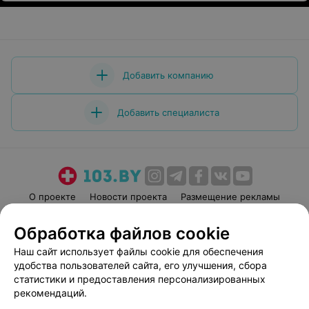
Добавить компанию
Добавить специалиста
О проекте
Новости проекта
Размещение рекламы
Медицинский маркетинг
Публичный договор
Обработка файлов cookie
Пользовательское соглашение
Способы оплаты
Наш сайт использует файлы cookie для обеспечения
Вакансии
Партнеры
удобства пользователей сайта, его улучшения, сбора
Написать руководителю 103.by
статистики и предоставления персонализированных
рекомендаций.
Написать в поддержку