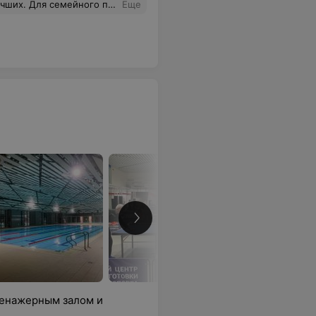
м количестве людей. Цены адекватные, а в первой половине дня так вообще посещение практически по стоимости обычного бассейна.
Еще
ренажерным залом и