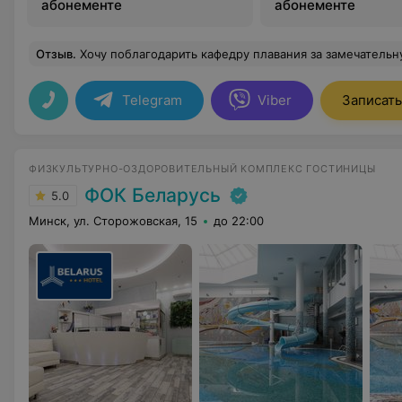
абонементе
абонементе
Отзыв
.
Хочу поблагодарить кафедру плавания за замечательную работу с детьми. Здесь действительно умеют не только обучать технике плавания, но и прививать любовь к спорту, дисциплине и здоровому образу жизни. Занятия проходят в дружеской и позитивной атмосфере, где каждый ребёнок чувствует себя уверенно и получает внимание. Педагоги умеют находить подход даже к самым застенчивым детям, превращая каждую тренировку в интересное и полезное занятие. Благодаря 
Telegram
Viber
Записать
ФИЗКУЛЬТУРНО-ОЗДОРОВИТЕЛЬНЫЙ КОМПЛЕКС ГОСТИНИЦЫ
ФОК Беларусь
5.0
Минск, ул. Сторожовская, 15
до 22:00