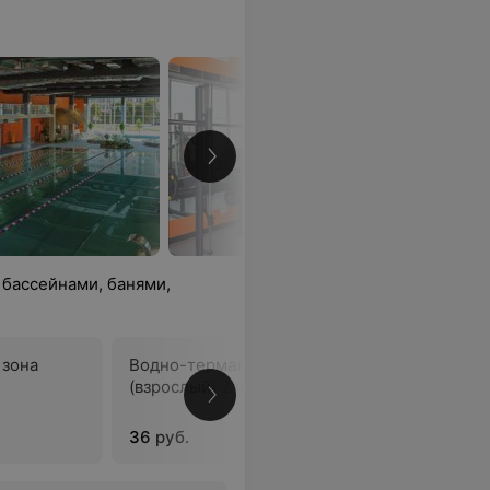
бассейнами, банями,
 зона
Водно-термальная зона
Водно-те
(взрослый) 2 часа
до 18 лет
36 руб.
16 руб./ч