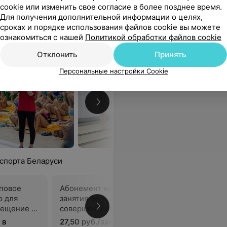
cookie или изменить свое согласие в более позднее время.
Для получения дополнительной информации о целях,
сроках и порядке использования файлов cookie вы можете
ознакомиться с нашей
Политикой обработки файлов cookie
Отклонить
Принять
Персональные настройки Cookie
 спорта Беларуси
пповое
Абонемент на групповые
Абонемен
ю для
занятия по
занятия 
сещение 2
совершенствованию техники
совершен
спортивных способов
спортивн
 в
27,50 руб./занятие в
26,25 руб