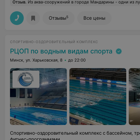
Отзыв
.
Из аква-сооружений в городе Мандарины - одни из лучших. Для семейного посещения с детьми - так точно. Просторно в раздевалках, отличные фены, везде всё работает и интуитивно понятно. В самой аквазоне тепло и уютно, зоны разнесены так, что никто никому не мешает даже в выходные дни при большо
5
Отзывы
Все цены
СПОРТИВНО-ОЗДОРОВИТЕЛЬНЫЙ КОМПЛЕКС
РЦОП по водным видам спорта
Минск, ул. Харьковская, 8
до 22:00
Спортивно-оздоровительный комплекс с бассейном, т
фитнес-программами