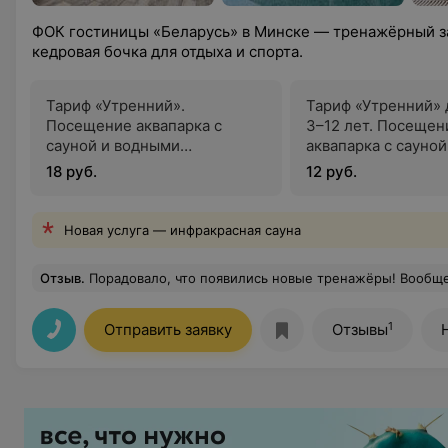
ФОК гостиницы «Беларусь» в Минске — тренажёрный за
кедровая бочка для отдыха и спорта.
Тариф «Утренний».
Тариф «Утренний» 
Посещение аквапарка с
3–12 лет. Посещен
сауной и водными
аквапарка с сауной
процедурами 1 сеанс (1 час)
водными процедур
18 руб.
12 руб.
сеанс (1 час)
Новая услуга — инфракрасная сауна
Отзыв
.
Порадовало, что появились новые тренажёры! Вообще все оборудование обновили! Сейчас тренажёры разнообразные: и кардио, и силовые — каждый найдёт под свои задачи. А я постоянно хожу сюда. Мне нравится, что все чисто, центр Минска. Есть парковка. Часто посещаю бассейн, он под стеклянным куполом, мне очень заходит) 
1
Отправить заявку
Отзывы