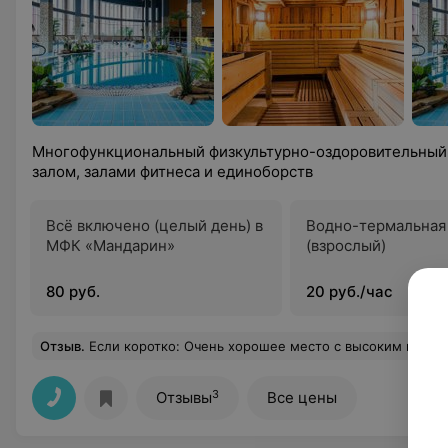
Многофункциональный физкультурно-оздоровительный
залом, залами фитнеса и единоборств
Всё включено (целый день) в
Водно-термальная
МФК «Мандарин»
(взрослый)
80 руб.
20 руб./час
Отзыв
.
Если коротко: Очень хорошее место с высоким качеством услуг и низкой стоимостью. Приезжаешь, огромная парковка, чуть что, можно поставить автомобиль вдоль дороги, либо рядом есть паркинг (бесплатный для посетителей). Заходишь, показываешь билет, попадаешь в раздевалку без кабинок (разделение по полу конечно же). Все голые. Далее попадаешь в душевую 
3
Отзывы
Все цены