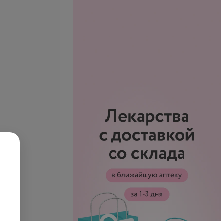
Подробнее
рмальная зона
Водно-термальная зона
еры но возрасту,
(пенсионеры по возрасту,
) утро
инвалиды) день
ас
22 руб./2 часа