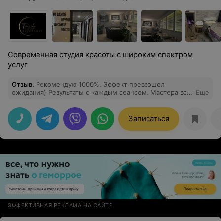
Современная студия красоты с широким спектром
услуг
Отзыв
.
Рекомендую 1000%. Эффект превзошел
ожидания) Результаты с каждым сеансом. Мастера все
Еще
делают аккуратно, деликатны в общении, чувствуется,
что массаж толковый и не на отвали, как говорится, а
это крайне немаловажно. Во время процедуры
Записаться
мастера не отвлекаются. Максимально ответственный
подход к каждому клиенту. Так же идеальная
атмосфера уюта чистоты и отдыха.
ЭФФЕКТИВНАЯ РЕКЛАМА НА САЙТЕ