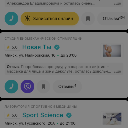
Александра Владимировича и осталась очень
Еще
довольна. С первого сеанса почувствовала
значительное облегчение в спине и шейно-
воротниковой зоне. Мастер очень профессионально
454
Записаться онлайн
Отзывы
подходил к процедурам, тщательно прорабатывал все
проблемные зоны. Ощущение полного расслабления и
благодати после массажа. Рекомендую, теперь буду
ходить только к нему!
СТУДИЯ БИОМЕХАНИЧЕСКОЙ СТИМУЛЯЦИИ
Новая Ты
5.0
Минск, ул. Налибокская, 16
до 23:00
Отзыв
.
Попробовала процедуру аппаратного лифтинг-
массажа для лица и зоны декольте, осталась довольна
Еще
результатом. Действительно после 1й процедуры уже
можно оценить эффект.
4
Отзывы
ЛАБОРАТОРИЯ СПОРТИВНОЙ МЕДИЦИНЫ
Sport Science
5.0
Минск, ул. Гусовского, 20А
до 21:00