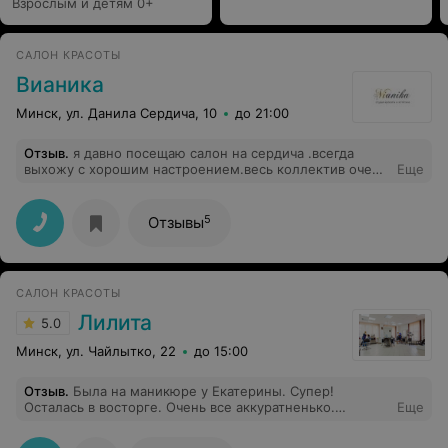
Взрослым и детям 0+
САЛОН КРАСОТЫ
Вианика
Минск, ул. Данила Сердича, 10
до 21:00
Отзыв
.
я давно посещаю салон на сердича .всегда
выхожу с хорошим настроением.весь коллектив очень
Еще
преветлев.но особенно мне понравилось,что здесь
делают лазерную эпиляцию ,а главное что без боли и
эффект потрисающий.я уже сегодня пришла четвёртый
5
Отзывы
раз ,делаю разные зоны,осталась очень доволно от
результатов.спасибо за качественную работу.теперь я
ваш постоянный клиент
САЛОН КРАСОТЫ
Лилита
5.0
Минск, ул. Чайлытко, 22
до 15:00
Отзыв
.
Была на маникюре у Екатерины. Супер!
Осталась в восторге. Очень все аккуратненько.
Еще
Приятная девушка. Очень советую данного мастера!