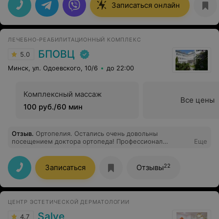
вопросы. Очень рада, что попала к такому
Записаться онлайн
специалисту! Центру желаю процветания, а
специалистам и персоналу- здоровья! Теперь на узи
только к вам!
ЛЕЧЕБНО-РЕАБИЛИТАЦИОННЫЙ КОМПЛЕКС
БПОВЦ
5.0
Минск, ул. Одоевского, 10/6
до 22:00
Комплексный массаж
Все цены
100 руб./60 мин
Отзыв
.
Ортопелия. Остались очень довольны
посещением доктора ортопеда! Профессионал
Еще
знающий своё дело. Все четко, конкретно и по
делу.Рекомендую. Огромная благодарность доктору
Богданову Е. В.
22
Записаться
Отзывы
ЦЕНТР ЭСТЕТИЧЕСКОЙ ДЕРМАТОЛОГИИ
Salve
4.7