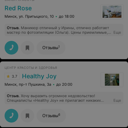
Red Rose
Минск, ул. Притыцкого, 10
до 18:00
Отзыв
.
Маникюр отличный у Ирины, отлично работает
мастер по фотоэпиляции (Ольга). Цены приемлимые,
Еще
качество услуг соответствует. Рекомендую.
1
Отзывы
ЦЕНТР КРАСОТЫ И ЗДОРОВЬЯ
Healthy Joy
3.7
Минск, пр-т Пушкина, 3а
до 20:00
Отзыв
.
Хочу выразить огромное недовольство!
Специалисты «Healthy Joy» не прилагают никаких
Еще
усилий для того, чтобы урегулировать сложившуюся
ситуацию! Я была записана на 28.12.2021 на
наращивание ресниц, но мастер заболела,
6
Отзывы
естественно узнала я об этом 27.12.2021. Пусть
поправляется