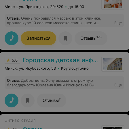
Минск, ул. Притыцкого, 29-529
до 15:00
Отзыв
.
Очень понравился массаж в этой клинике,
прошла курс 10 сеансов массажа спины, шеи и
Еще
больной руки. Снимает зажимы и напряжение в
мышцах, рука восстановилась, спасибо большое
массажисту Олегу
173
Записаться
Отзывы
Городская детская инфекционная клиническая больница
5.0
Минск, ул. Якубовского, 53
Круглосуточно
Отзыв
.
Добры день. Хочу выразить огромную
благодарность Юрлевич Юлии Иосифовне! Вы
Еще
замечательный врач с высоким профессионализмом и
сердечной теплотой. Спасибо вам за внимательный
уход и чуткость по отношению к пациентам. Я с сыном
7
Отзывы
попала в инфекционную больницу с особым случаем.
Благодаря вам, а также доценту к.м.н. Русикевичу С.С.
была проведена полная диагностика и оперативно
быстро поставлен диагноз моему сыну. СПАСИБО !!!!
ФИТНЕС-СТУДИЯ