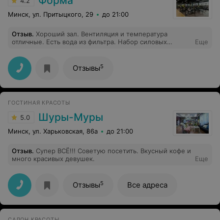
Форма
4.2
Минск, ул. Притыцкого, 29
до 21:00
Отзыв
.
Хороший зал. Вентиляция и температура
отличные. Есть вода из фильтра. Набор силовых
Еще
тренажеров оптимальный, кардиозона тоже хороша.
Персонал дружелюбный, есть детская комната.
5
Отзывы
ГОСТИНАЯ КРАСОТЫ
Шуры-Муры
5.0
Минск, ул. Харьковская, 86a
до 21:00
Отзыв
.
Супер ВСЁ!!! Советую посетить. Вкусный кофе и
много красивых девушек.
Еще
5
Отзывы
Все адреса
САЛОН КРАСОТЫ