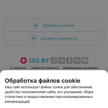
Добавить компанию
Добавить специалиста
О проекте
Новости проекта
Размещение рекламы
Медицинский маркетинг
Публичный договор
Обработка файлов cookie
Пользовательское соглашение
Способы оплаты
Наш сайт использует файлы cookie для обеспечения
Вакансии
Партнеры
удобства пользователей сайта, его улучшения, сбора
Написать руководителю 103.by
статистики и предоставления персонализированных
рекомендаций.
Написать в поддержку