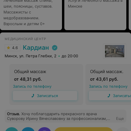
Лечебный массаж спины,
Услуги лечебного массажа в
шеи, поясницы, суставов.
Минске
Массажисты с
медобразованием.
Взрослым и детям 0+
МЕДИЦИНСКИЙ ЦЕНТР
Кардиан
4.6
Минск, ул. Петра Глебки, 2
до 20:00
Общий массаж
Общий массаж.
от 48,31 руб.
от 43,61 руб.
Запись по телефону
Запись по телефону
Записаться
Записать
Отзыв
.
Хочу поблагодарить прекрасного врача
Суворову Ирину Вячеславовну за профессионализм,
Еще
доброту и поддержку. Делала у нее узи груди и омт.
Внимательно всё посмотрела, ответила на волнующие