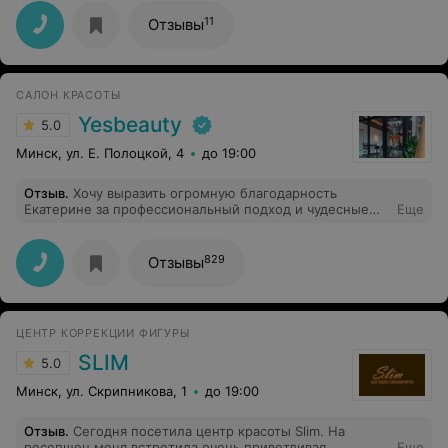
11
Отзывы
САЛОН КРАСОТЫ
Yesbeauty
5.0
Минск, ул. Е. Полоцкой, 4
до 19:00
Отзыв
.
Хочу выразить огромную благодарность
Екатерине за профессиональный подход и чудесные
Еще
руки. Она не просто делает массаж, а тонко чувствует,
где нужна работа. В кабинете очень спокойная,
расслабляющая атмосфера. После каждого визита —
829
Отзывы
невероятная легкость в теле и ясность в голове.
Спасибо!
ЦЕНТР КОРРЕКЦИИ ФИГУРЫ
SLIM
5.0
Минск, ул. Скрипникова, 1
до 19:00
Отзыв
.
Сегодня посетила центр красоты Slim. На
ресепшен меня встретила очень приветливая
Еще