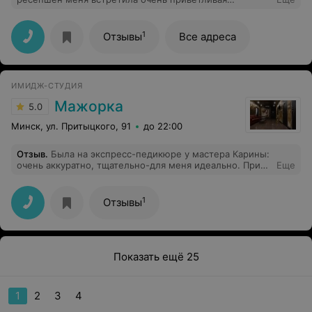
администратор Ольга, сразу окружила заботой и
вниманием. Массажист Анастасия очень
профессионально провела массаж, дала несколько
1
Отзывы
Все адреса
важных советов. Даже после одного сеанса я
почувствовала себя лучше, уменьшились зажимы в
теле. В целом, атмосфера в центре доброжелательная
и расслабляющая
ИМИДЖ-СТУДИЯ
Мажорка
5.0
Минск, ул. Притыцкого, 91
до 22:00
Отзыв
.
Была на экспресс-педикюре у мастера Карины:
очень аккуратно, тщательно-для меня идеально. При
Еще
этом, цена,как везде, а интерьер очень
красивый(салонный, а не парикмахерской)
1
Отзывы
Показать ещё 25
1
2
3
4