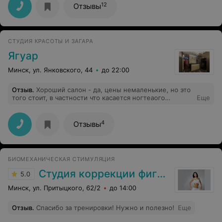
12
Отзывы
СТУДИЯ КРАСОТЫ И ЗАГАРА
Ягуар
Минск, ул. Янковского, 44
до 22:00
Отзыв
.
Хороший салон - да, цены немаленькие, но это
того стоит, в частности что касается ногтеаого
Еще
сервиса. Огромное спасибо мастеру Екатерине за
качественный маникюр и педекюр. Было очень
комфортно - включали массажное кресло на пол часа -
4
Отзывы
поэтому удовольствия море ) Спасибо
БИОМЕХАНИЧЕСКАЯ СТИМУЛЯЦИЯ
Студия коррекции фигуры
5.0
Минск, ул. Притыцкого, 62/2
до 14:00
Отзыв
.
Спасибо за тренировки! Нужно и полезно!
Еще