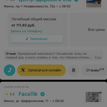
Минск, пр-т Независимости, 72а
с 09:00
Лечебный общий массаж
от 111,40 руб.
Все цены
Запись по телефону
Записаться
Отзыв
.
Прекрасный массажист! На массаж хожу не
первый раз, и могу сказать о том, что Наталья отлично
Еще
справляется со своей работой. Также порадовала
консультация - все четко, конкретно, без воды.
Спасибо ей большое
478
Записаться онлайн
Отзывы
САЛОН КРАСОТЫ
FaceЛik
5.0
Минск, ул. Шафарнянская, 11
с 09:00