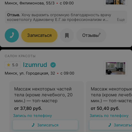
Минск, Филимонова, 55/3
с 09:00
Отзыв
.
Хочу выразить огромную благодарность врачу
косметологу Адамовичу Е.Г.за профессионализм и
Еще
золотые руки.Долго не могла решиться на увеличение
губ,но доктор Адамович Е.Г. подобрал идеальную
форму,обьем,учитывая особенности моего лица.Работа
7
Записаться
Отзывы
выполнена качественно,форма ровная,комочков
нет,губы выглядят гармонично.Спасибо за подход к
работе-внимательный,аккуратный,настоящий
профессионал.Теперь только к вам!!!!!!
САЛОН КРАСОТЫ
Izumrud
5.0
Минск, ул. Городецкая, 32
с 09:00
Массаж некоторых частей
Массаж некоторых
тела (кроме лечебного, 20
тела (кроме лечеб
мин.) — топ-мастер
мин.) — топ-масте
от 37,80 руб.
от 50,40 руб.
Запись по телефону
Запись по телефону
Записаться
Записать