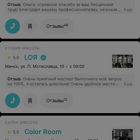
Отзыв
.
Ольга, огромное спасибо за ваш бесценный
труд! Благодаря вашему профессионализму, нежным
Еще
рукам и комплексному подходу (ваши потрясающие
пилинги, уходовые процедуры и расслабляющий
массаж) моя кожа просто сияет! Отдельная
46
Отзывы
благодарность за подробные и полезные
рекомендации по домашнему уходу — теперь я знаю,
как сохранить этот результат! Буду рекомендовать вас
всем, как самого внимательного и знающего
СТУДИЯ КРАСОТЫ
косметолога!
LOЯ
5.0
Минск, ул. П. Мстиславца, 10
с 09:00
Отзыв
.
Очень приятный мастер! Выполнила мой запрос
на 100%, я осталась довольна! Очень удобное место
Еще
расположение, красивая студия, качественный сервис
12
Отзывы
САЛОН КРАСОТЫ
Color Room
5.0