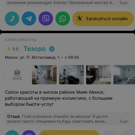
искренне рекомендую Алесю! Прекрасный мастер и
Еще
чудесный человек. Она невероятно круто работает с
разными техниками и находит абсолютно все зажимы.
У меня она даже выявила отголоски детской травмы, о
Записаться онлайн
которой я уже забыла, а тело помнило. Её руки творят
чудеса, а слова: массаж — это приятно)) всегда
поднимают настроение. После каждого сеанса хочется
просто летать. Полностью забываешь о том, что еще
САЛОН КРАСОТЫ
недавно болела поясница, лопатка или немела рука.
Огромное спасибо за профессионализм и легкое тело!
Тезоро
5.0
Минск, ул. П. Мстиславца, 1
с 09:00
Салон красоты в жилом районе Маяк-Минск,
работающий на премиум-косметике, с большим
выбором бьюти-услуг
Отзыв
.
Глеб,огромное спасибо за массаж! Я долго
искала такого специалиста,буду советовать всем
Еще
своим друзьям !!!