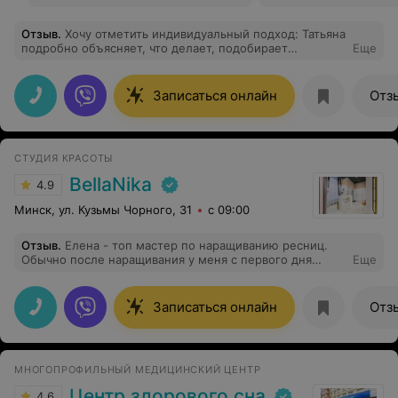
Отзыв
.
Хочу отметить индивидуальный подход: Татьяна
подробно объясняет, что делает, подобирает
Еще
программу исходя из потребностей . Атмосфера в
кабинете очень уютная, чисто, всё располагает к
расслаблению.
Записаться онлайн
Отз
СТУДИЯ КРАСОТЫ
BellaNika
4.9
Минск, ул. Кузьмы Чорного, 31
с 09:00
Отзыв
.
Елена - топ мастер по наращиванию ресниц.
Обычно после наращивания у меня с первого дня
Еще
начинают выпадать по 1-2 ресницы, после
наращивания Елены такого нет. делает все четко и
быстро, а так же помогает подобрать размер и эффект
Записаться онлайн
Отз
по типу лица. 10 из 10, рекомендую.
МНОГОПРОФИЛЬНЫЙ МЕДИЦИНСКИЙ ЦЕНТР
Центр здорового сна
4.6