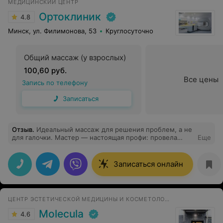
МЕДИЦИНСКИЙ ЦЕНТР
Ортоклиник
4.8
Минск, ул. Филимонова, 53
Круглосуточно
Общий массаж (у взрослых)
100,60 руб.
Все цены
Запись по телефону
Записаться
Отзыв
.
Идеальный массаж для решения проблем, а не
для галочки. Мастер — настоящая профи: провела
Еще
детальную диагностику, выявила все проблемные
зоны и точечно с ними поработала. Глубокие техники,
отличное знание анатомии, никакой лишней боли,
Записаться онлайн
только ощутимое расслабление каждой мышцы. После
сеанса спина стала легкой, плечи расправились, ушла
зажатость между лопатками. Атмосфера очень
спокойная. Это лучший массаж спины. Рекомендую
ЦЕНТР ЭСТЕТИЧЕСКОЙ МЕДИЦИНЫ И КОСМЕТОЛОГИИ
всем, кто ценит качество и результат!
Molecula
4.6