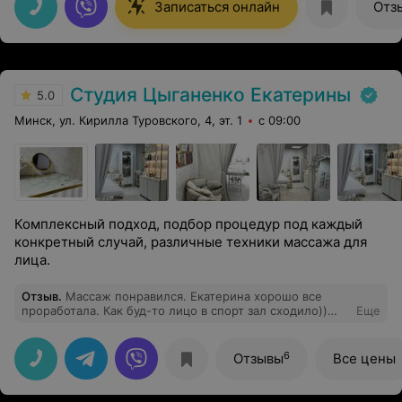
Записаться онлайн
Отз
Студия Цыганенко Екатерины
5.0
Минск, ул. Кирилла Туровского, 4, эт. 1
с 09:00
Комплексный подход, подбор процедур под каждый
конкретный случай, различные техники массажа для
лица.
Отзыв
.
Массаж понравился. Екатерина хорошо все
проработала. Как буд-то лицо в спорт зал сходило))
Еще
Спасибо
6
Отзывы
Все цены