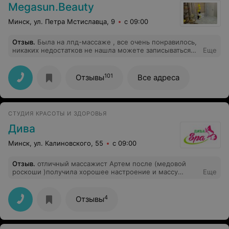
анастезиолог, акушер и весь персонал. Знаю в этот
Megasun.Beauty
день была огромная нагрузка на врачей, но никакой
спешки и суеты, все спокойно и размеренно. Если
Минск, ул. Петра Мстиславца, 9
с 09:00
можно премировать команду врачей и Инну
Александровну, то это нужно сделать обязательно. Это
Отзыв
.
Была на лпд-массаже , все очень понравилось,
мои вторые роды и вторая операция кс и мне есть с
никаких недостатков не нашла можете записываться
Еще
чем сравнить. Спасибо огромное за все !!!
смело
101
Отзывы
Все адреса
СТУДИЯ КРАСОТЫ И ЗДОРОВЬЯ
Дива
Минск, ул. Калиновского, 55
с 09:00
Отзыв
.
отличный массажист Артем после (медовой
роскоши )получила хорошее настроение и массу
Еще
легкости во всем теле!!РЕКОМЕНДУЮ
4
Отзывы