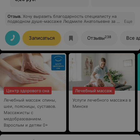
Отзыв
.
Хочу выразить благодарность специалисту на
подводном душе-массаже Людмиле Анатольевне за её
Еще
труд, позитив, очень доброжелательный атмосферу в
кабинете, которую она организовывает для пациентов.
Было очень приятно и полезно посещать процедуру.
238
Записаться
Отзывы
Все а
Спасибо большое, Людмила Анатольевна! Всех Вам
благ!
Центр здорового сна
Лечебный массаж
Лечебный массаж спины,
Услуги лечебного массажа в
шеи, поясницы, суставов.
Минске
Массажисты с
медобразованием.
Взрослым и детям 0+