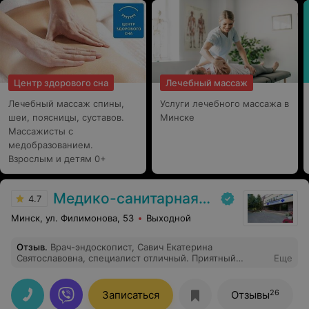
Центр здорового сна
Лечебный массаж
Лечебный массаж спины,
Услуги лечебного массажа в
шеи, поясницы, суставов.
Минске
Массажисты с
медобразованием.
Взрослым и детям 0+
Медико-санитарная часть Вавилова
4.7
Минск, ул. Филимонова, 53
Выходной
Отзыв
.
Врач-эндоскопист, Савич Екатерина
Святославовна, специалист отличный. Приятный
Еще
человек, грамотный врач. Процедура , конечно не
приятная, но благодаря профессиональным действиям,
с минимальным дискомфортом. Есть с чем сравнить
26
Записаться
Отзывы