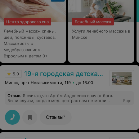
Центр здорового сна
Лечебный массаж
Лечебный массаж спины,
Услуги лечебного массажа в
шеи, поясницы, суставов.
Минске
Массажисты с
медобразованием.
Взрослым и детям 0+
19-я городская детская поликлиника
5.0
Минск, пр-т Независимости, 119
до 16:00
Отзыв
.
Я считаю,что Артём Андреевич врач от бога.
Были случаи, когда в мед. центрах нам не могли
Еще
поставить диагноз, а Артём только взглянул -и
поставил правильный диагноз. Очень грамотный врач.
2
Отзывы