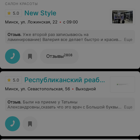
САЛОН КРАСОТЫ
New Style
5.0
Минск, ул. Ложинская, 22
с 09:00
Отзыв
.
Уже второй раз записываюсь на
ламинирование) Валерия все делает быстро и красиво,
Еще
держится хорошо
2808
Отзывы
Республиканский реабилитационный центр для детей-инвалидов
5.0
Минск, ул. Севастопольская, 56
Выходной
Отзыв
.
Были на приеме у Татьяны
Александровны,сказать что это врач с Большой буквы-
Еще
это ничего не сказать,очень грамотный специалист.
Разложила все по полочкам и дала рекомендаци по
нашему дальнейшему лечению. Теперь только к Вам!!!