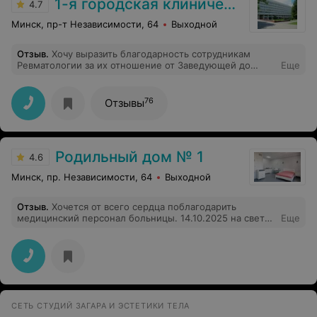
1-я городская клиническая больница
4.7
Минск, пр-т Независимости, 64
Выходной
Отзыв
.
Хочу выразить благодарность сотрудникам
Ревматологии за их отношение от Заведующей до
Еще
санитарочки. Особенно хочется отметить
рефлексотерапевта Викторию Александровну за ее
компетентность и неподдельное желание помочь,
76
Отзывы
после 8 сеанса был виден результат ее стараний. Жаль
нет платных услуг либо посещение этого кабинета по
страхованию. Еще хочется отметить золотые руки
массажиста Татьяны, 5 корпус.
Родильный дом № 1
4.6
Минск, пр. Независимости, 64
Выходной
Отзыв
.
Хочется от всего сердца поблагодарить
медицинский персонал больницы. 14.10.2025 на свет
Еще
появился мой сын Александр. Спасибо огромное в
первую очередь врачу акушеру гинекологу,
заведующей отделения патологии Савенок Инне
Александровне, такого человечного и
профессионального доктора попробуй найди. Мне
было так спокойно в операционной, как будто бы это
не кесарево сечение, а просто на массаж пришла))
СЕТЬ СТУДИЙ ЗАГАРА И ЭСТЕТИКИ ТЕЛА
обстановку создали вокруг потрясающую, врач,