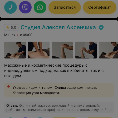
понравился подход, Елена аккуратный и заботливый
мастер, все было максимально комфортно. Массаж
Записаться
Сертификат
просто замечательный, я даже успела раслабиться и
отключиться от всех мыслей. А результат меня вообще
удивил, кажется таких больших и открытых глаз я у
себя уже давно не видела. Лицо стало более свежим и
Студия Алексея Аксенчика
отдохнувшим. Осталась очень довольна, обязательно
5.0
приду еще.
Минск
с 09:00
Массажные и косметические процедуры с
индивидуальным подходом, как в кабинете, так и с
выездом.
Уход за лицом и телом. Очищающие комплексы.
Коррекция угла молодости.
Отзыв
.
Отличный мастер, вежливый и внимательный,
работает максимально профессионально, рекомендую!
Еще