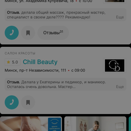
Минск, ул. Академика Купревича, 18
с 10:00
Отзыв
.
делала общий массаж, прекрасный мастер,
специалист в своем деле???? Рекамендую!
Еще
31
Отзывы
САЛОН КРАСОТЫ
Chill Beauty
5.0
Минск, пр-т Независимости, 111
с 09:00
Отзыв
.
Делала у Екатерины и педикюр, и маникюр.
Осталась очень довольна. Мастер
Еще
высококвалифицированный, делает очень аккуратно. У
меня очень сухая кожа, особенно проблемные стопы.
Катя справилась на отлично и ручки и ножки просто
сказка! Идеальная обработка, идеальное покрытие!
Темное покрытие получилось без изъяна. Спасибо,
Екатерина, за красоту и хорошее настроение! Всем
советую посетить Chill Beauty, красиво, уютно,
широкая палитра гелей на любой каприз и
высококвалифицированные мастера!