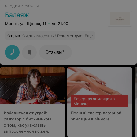
шрамики от того, что в одну луковицу попадали
СТУДИЯ КРАСОТЫ
несколько раз (оговорюсь, что ходила к другому
мастеру в другое место 6 месяцев, такого вообще
Балаяж
никогда не было, мне есть с чем сравнивать качество
процедуры). Не совсем понятно, как салон может себя
Минск, ул. Щорса, 11
до 21:00
позиционировать еще и как место, где готовят
электрологов, когда прямо на месте происходит такое!
Отзыв
.
Очень классный! Рекомендую
Еще
Ужасно!
17
Отзывы
Лазерная эпиляция в
Минске
Избавиться от угрей:
Полный спектр лазерной
разговор с биохимиком
эпиляции в Минске.
о том, как ухаживать
за проблемной кожей.