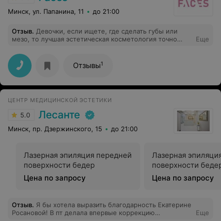
Минск, ул. Папанина, 11
до 21:00
Отзыв
.
Девочки, если ищете, где сделать губы или
мезо, то лучшая эстетическая косметология точно
Еще
здесь! Косметолог просто ювелир, сделала мне
процедуру мезотерапии под глаза так аккуратно, что
даже намека на синяки не было. Взгляд сразу
1
Отзывы
открылся, синева ушла, я просто в восторге!! Салон
супер стильный, сервис премиум уровня, всем
советую!
ЦЕНТР МЕДИЦИНСКОЙ ЭСТЕТИКИ
Лесанте
5.0
Минск, пр. Дзержинского, 15
до 21:00
Лазерная эпиляция передней
Лазерная эпиляци
поверхности бедер
поверхности беде
Цена по запросу
Цена по запросу
Отзыв
.
Я бы хотела выразить благодарность Екатерине
Росановой! В пт делала впервые коррекцию
Еще
ассиметрии губ, я понимаю что все индивидуально, но!