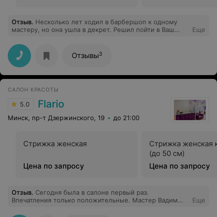
Отзыв
.
Несколько лет ходил в барбершоп к одному
мастеру, но она ушла в декрет. Решил пойти в Ваш
Еще
салон, так как был в том районе. В стрижке разницы
абсолютно никакой, но стоимость в 2 раза ДЕШЕВЛЕ. И
где же вы раньше были ?))) Большое спасибо мастеру
3
Отзывы
Лизе! Буду точно у вас через несколько недель.
САЛОН КРАСОТЫ
Flario
5.0
Минск, пр-т Дзержинского, 19
до 21:00
Стрижка женская
Стрижка женская 
(до 50 см)
Цена по запросу
Цена по запросу
Отзыв
.
Сегодня была в салоне первый раз.
Впечатления только положительные. Мастер Вадим
Еще
очень внимательно отнёсся к моим пожеланиям, дал
советы по уходу за волосами. Приду сюда ещё не раз)