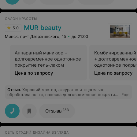
САЛОН КРАСОТЫ
MUR beauty
5.0
Минск, пр-т Дзержинского, 15
до 21:00
Аппаратный маникюр +
Комбинированный
долговременное однотонное
+ долговременное
покрытие гель-лаком
однотонное покры
Цена по запросу
Цена по запросу
Отзыв
.
Хороший мастер, аккуратно и тщательно
обработала ногти, нанесла долговременное покрытие.
Еще
Сделала всё идеально)) понравилось, приду ещё раз. И
как всегда радует приятная атмосфера в салоне и
приятный заботливый администратор
283
Отзывы
СЕТЬ СТУДИЙ ДИЗАЙНА ВЗГЛЯДА