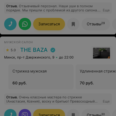
Отзыв
.
Отзывчивый персонал. Наши уши в полном
порядке. Мы пришли с проблемой из другого салона.
Еще
Где нам произвели услугу но больше на связь не
выходили. В салоне Инвернесс нам удивили внимание,
оказали квалифицированную помощь! Сделали новые
29
Записаться
Отзывы
проколы. Сейчас со словами благодарности
обращаемся к Анастасии. Мастер золотые руки.
Рекомендую.
МУЖСКОЙ САЛОН
THE BAZA
5.0
Минск, пр-т Дзержинского, 9
до 22:00
Стрижка мужская
Удлиненная стриж
60 руб.
70 руб.
Отзыв
.
Очень классные мастера по стрижке
(Анастасия, Ксения), воску и бритью! Превосходный
Еще
мастер маникюра и педикюра Юлия! Всем рекомендую
именно этот салон
30
Записаться
Отзывы