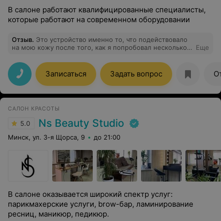
В салоне работают квалифицированные специалисты,
которые работают на современном оборудовании
Отзыв
.
Это устройство именно то, что подействовало
на мою кожу после того, как я попробовал несколько
Еще
разных лазерных устройств. Спасибо.
Записаться
Задать вопрос
О
САЛОН КРАСОТЫ
Ns Beauty Studio
5.0
Минск, ул. 3-я Щорса, 9
до 21:00
В салоне оказывается широкий спектр услуг:
парикмахерские услуги, brow-бар, ламинирование
ресниц, маникюр, педикюр.