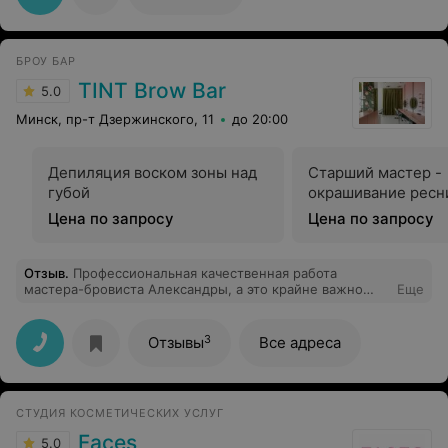
БРОУ БАР
TINT Brow Bar
5.0
Минск, пр-т Дзержинского, 11
до 20:00
Депиляция воском зоны над
Старший мастер -
губой
окрашивание ресн
Цена по запросу
Цена по запросу
Отзыв
.
Профессиональная качественная работа
мастера-бровиста Александры, а это крайне важно
Еще
когда ты доверяешь мастеру свои брови :) В броу баре
спокойная приятная атмосфера и продуманный дизайн,
предлагают чай/ кофе при каждом визите, релаксовая
3
Отзывы
Все адреса
музыка помогает расслабится и насладится временем.
Из минусов только может расположение, но когда
первый раз найдёте, то обязательно вернётесь.
СТУДИЯ КОСМЕТИЧЕСКИХ УСЛУГ
Faces
5.0