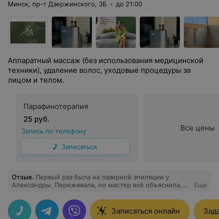
Минск, пр-т Дзержинского, 3Б
до 21:00
Аппаратный массаж (без использования медицинской
техники), удаление волос, уходовые процедуры за
лицом и телом.
Парафинотерапия
25 руб.
Все цены
Запись по телефону
Записаться
Отзыв
.
Первый раз была на лазерной эпиляции у
Александры. Переживала, но мастер всё объяснила,
Еще
отвлекла разговорами — время пролетело незаметно.
Процедура быстрая, аппарат с охлаждением. После
сеанса дала рекомендации по уходу. Кожа спокойная,
Записаться онлайн
Зад
без раздражения. Первый опыт — отличный!