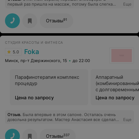
первый раз пришла на массаж, потому была слегка
Еще
взволнована, но всё прошло замечательно! Алексей
располагает к себе и знающий своё дело мастер.
Сразу всё рассказал, спросил. :) И очень милая
91
Отзывы
девушка на ресепшене!
СТУДИЯ КРАСОТЫ И ФИТНЕСА
Foka
5.0
Минск, пр-т Дзержинского, 15
до 22:00
Парафинотерапия комплекс
Аппаратный
процедур
(комбинированный
с долговременны
покрытием
Цена по запросу
Цена по запросу
Отзыв
.
Была впервые в этом салоне. Осталась очень
довольна результатом. Мастер Анастасия все сделала
Еще
хорошо, никаких замечаний в процессе не возникло.
Располагает к себе как человек. Думаю, вернусь к ней
снова
337
Отзывы