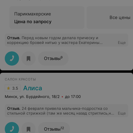
Парикмахерские
Все цены
Цена по запросу
Отзыв
.
Перед новым годом делала прическу и
коррекцию бровей нитью у мастера Екатерины
Еще
Ожигановой. Потрясающее исполнение, волосик к
волосику лежал, просто идеально. Стиль был
абсолютно точно подобран к моему наряду.
9
Отзывы
Коррекцию бровей нитью делала впервые, очень
заинтересовала меня эта процедура. Немного
больновато, но зато убираются абсолютно все
ненужные волосики, даже пушковые, которые
САЛОН КРАСОТЫ
невозможно поддеть пинцетом. Вот сейчас прошел
месяц, надо идти на коррекцию снова, но эффект
Алиса
3.5
держался намного дольше, чем от обычного
пинцетом, да и форма в целом лучше.
Минск, ул. Бурдейного, 18/2
до 17:00
Отзыв
.
24 февраля привела мальчика-подростка со
стильной стрижкой (там же месяц назад стриглись,но
Еще
у другого мастера), ушла после работы мастера Ольги
с мальчишкой с выбритой головой ,как курсант. хотя
просили о другом, обрезки волос не стряхнула, все
12
Отзывы
осталось на лице... не советую