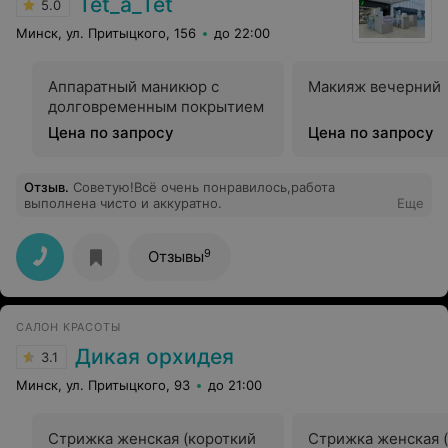
Tet_a_Tet
5.0
Минск, ул. Притыцкого, 156
до 22:00
Аппаратный маникюр с
Макияж вечерний
долговременным покрытием
Цена по запросу
Цена по запросу
Отзыв
.
Советую!Всё очень понравилось,работа
выполнена чисто и аккуратно.
Еще
9
Отзывы
САЛОН КРАСОТЫ
Дикая орхидея
3.1
Минск, ул. Притыцкого, 93
до 21:00
Стрижка женская (короткий
Стрижка женская 