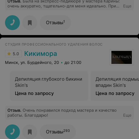
Отзыв
.
Была на экспресс-педикюре у мастера Карины:
очень аккуратно, тщательно-для меня идеально. При
Еще
этом, цена,как везде, а интерьер очень
красивый(салонный, а не парикмахерской)
1
Отзывы
СТУДИЯ ПРОФЕССИОНАЛЬНОГО УДАЛЕНИЯ ВОЛОС
Кикимора
5.0
Минск, ул. Бурдейного, 20
до 21:00
Депиляция глубокого бикини
Депиляция подмы
Skin's
впадин Skin's
Цена по запросу
Цена по запросу
Отзыв
.
Очень понравился подход мастера и качество
работы. Благодарю!
Еще
293
Отзывы