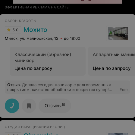
ЭФФЕКТИВНАЯ РЕКЛАМА НА САЙТЕ
САЛОН КРАСОТЫ
Мохито
5.0
Минск, ул. Налибокская, 12
до 18:00
Классический (обрезной)
Аппаратный мани
маникюр
Цена по запросу
Цена по запросу
Отзыв
.
Делала сегодня маникюр с долговременным
покрытием, качество обработки и покрытия супер!
Еще
Администратор очень вежливая девушка, предложила
чай-кофе, поинтересовалась понравилось ли мне
качество проделанной работы. Приду ещё не раз!
10
Отзывы
СТУДИЯ НАРАЩИВАНИЯ РЕСНИЦ