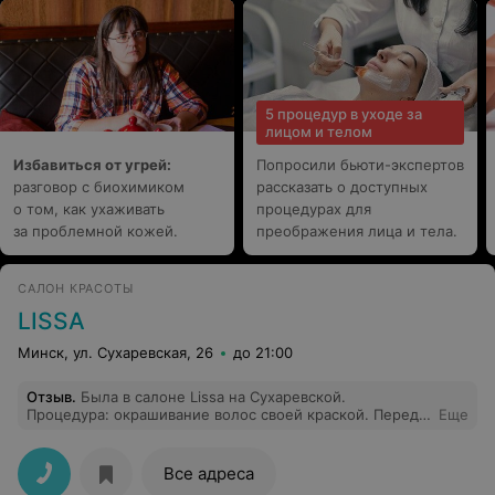
прямую челку, т.к. она мало того, что не полностью
была отобрана, так еще и криво пострижена (справа
короче, чем слева). Итого, за стрижку 2 см с кончиков
волос, и 1 см покраски корней волос я отдала 735.000!
И это салон красоты?! Я в шоке от таких
"специалистов"!
5 процедур в уходе за
лицом и телом
Избавиться от угрей:
Попросили бьюти-экспертов
разговор с биохимиком
рассказать о доступных
о том, как ухаживать
процедурах для
за проблемной кожей.
преображения лица и тела.
САЛОН КРАСОТЫ
LISSA
Минск, ул. Сухаревская, 26
до 21:00
Отзыв
.
Была в салоне Lissa на Сухаревской.
Процедура: окрашивание волос своей краской. Перед
Еще
посещением позвонила и спросила цену. Сказали 185
тыс. Я ещё задала уточняющие вопросы: и покраска, и
мытьё, и укладка - всё 185 тыс., мне ответили: - Да,
Все адреса
весь комплекс! По итогу мне озвучили 240 тысяч.