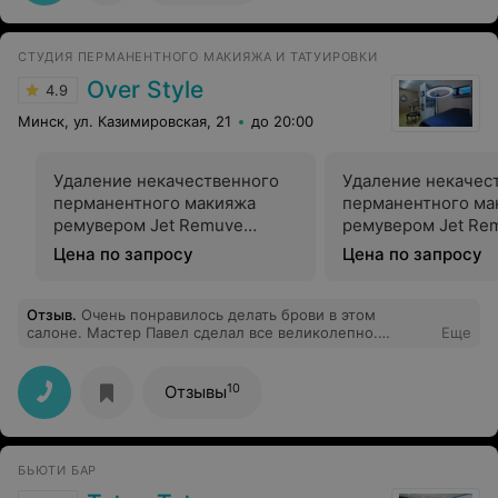
СТУДИЯ ПЕРМАНЕНТНОГО МАКИЯЖА И ТАТУИРОВКИ
Over Style
4.9
Минск, ул. Казимировская, 21
до 20:00
Удаление некачественного
Удаление некачес
перманентного макияжа
перманентного ма
ремувером Jet Remuve
ремувером Jet Re
(брови)
(хвосты бровей)
Цена по запросу
Цена по запросу
Отзыв
.
Очень понравилось делать брови в этом
салоне. Мастер Павел сделал все великолепно.
Еще
Обожаю теперь свои брови :)
10
Отзывы
БЬЮТИ БАР