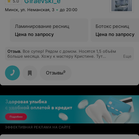
Giraevski_e
5.0
Минск, ул. Неманская, 3
до 20:00
Ламинирование ресниц
Ботокс ресниц
Цена по запросу
Цена по запросу
Отзыв
.
Все супер! Рядом с домом. Носятся 1,5 объём
больше месяца. Хожу к мастеру Кристине. Тут
Еще
понимаешь за что платишь. И ещё благодарность за
отсутствие резких отмен записи со стороны салона.
Можно быть уверенной что на мероприятие попадёшь
9
Отзывы
с ресницами.
ЭФФЕКТИВНАЯ РЕКЛАМА НА САЙТЕ