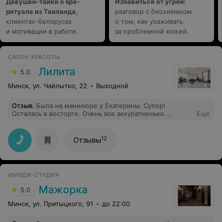
Девушки-тайки о spa-
Избавиться от угрей:
ритуале из Таиланда,
разговор с биохимиком
клиентах-белорусах
о том, как ухаживать
и мотивации в работе.
за проблемной кожей.
САЛОН КРАСОТЫ
Лилита
5.0
Минск, ул. Чайлытко, 22
Выходной
Отзыв
.
Была на маникюре у Екатерины. Супер!
Осталась в восторге. Очень все аккуратненько.
Еще
Приятная девушка. Очень советую данного мастера!
12
Отзывы
ИМИДЖ-СТУДИЯ
Мажорка
5.0
Минск, ул. Притыцкого, 91
до 22:00