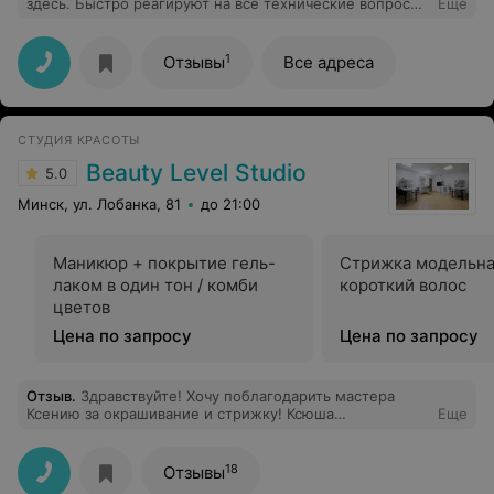
здесь. Быстро реагируют на все технические вопросы.
Еще
не возвращать ни в коем случае. Очень разочарована.
Мне нравится как они работают. И оборудование и
Ответ администрации- просто поразил. Так как мастер
сервис на высоте.
сама видела, что гель совсем не сохнет и
неоднократно в процессе шлифовала и убирала
1
Отзывы
Все адреса
пузыри.
СТУДИЯ КРАСОТЫ
Beauty Level Studio
5.0
Минск, ул. Лобанка, 81
до 21:00
Маникюр + покрытие гель-
Стрижка модельн
лаком в один тон / комби
короткий волос
цветов
Цена по запросу
Цена по запросу
Отзыв
.
Здравствуйте! Хочу поблагодарить мастера
Ксению за окрашивание и стрижку! Ксюша
Еще
профессионал своего дела, особенно, когда клиент не
знает чего хочет
18
Отзывы