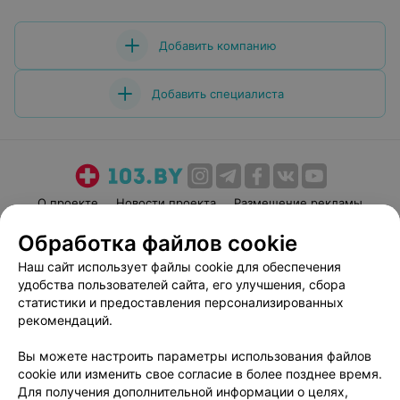
Добавить компанию
Добавить специалиста
О проекте
Новости проекта
Размещение рекламы
Медицинский маркетинг
Публичный договор
Обработка файлов cookie
Пользовательское соглашение
Способы оплаты
Наш сайт использует файлы cookie для обеспечения
Вакансии
Партнеры
удобства пользователей сайта, его улучшения, сбора
статистики и предоставления персонализированных
Написать руководителю 103.by
рекомендаций.
Написать в поддержку
Персональные настройки cookie
Вы можете настроить параметры использования файлов
cookie или изменить свое согласие в более позднее время.
Обработка персональных данных
Для получения дополнительной информации о целях,