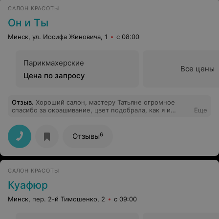
САЛОН КРАСОТЫ
Он и Ты
Минск, ул. Иосифа Жиновича, 1
с 08:00
Парикмахерские
Все цены
Цена по запросу
Отзыв
.
Хороший салон, мастеру Татьяне огромное
спасибо за окрашивание, цвет подобрала, как я и
Еще
показала на картинке, сложное окрашивание заняло
достаточно времени, однако я не заметила, как
пролетело время, мастер общительная девушка,
6
Отзывы
администрация приготовила вкусный кофе. Спасибо
салону за качественную работу и вежливый персонал!
САЛОН КРАСОТЫ
Куафюр
Минск, пер. 2-й Тимошенко, 2
с 09:00