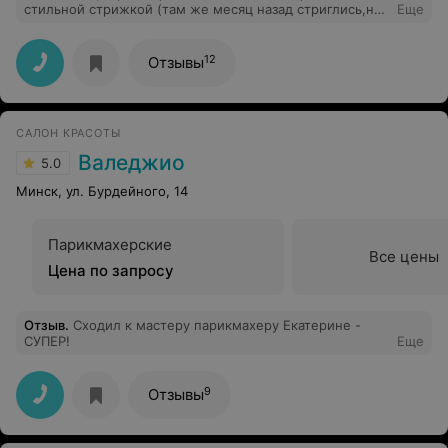
стильной стрижкой (там же месяц назад стриглись,но
Еще
у другого мастера), ушла после работы мастера Ольги
с мальчишкой с выбритой головой ,как курсант. хотя
просили о другом, обрезки волос не стряхнула, все
12
Отзывы
осталось на лице... не советую
САЛОН КРАСОТЫ
Валеджио
5.0
Минск, ул. Бурдейного, 14
Парикмахерские
Все цены
Цена по запросу
Отзыв
.
Сходил к мастеру парикмахеру Екатерине -
СУПЕР!
Еще
9
Отзывы