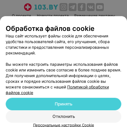
О проекте
Новости проекта
Размещение рекламы
Медицинский маркетинг
Публичный договор
Обработка файлов cookie
Пользовательское соглашение
Способы оплаты
Наш сайт использует файлы cookie для обеспечения
Вакансии
Партнеры
удобства пользователей сайта, его улучшения, сбора
статистики и предоставления персонализированных
Написать руководителю 103.by
рекомендаций.
Написать в поддержку
Персональные настройки cookie
Вы можете настроить параметры использования файлов
cookie или изменить свое согласие в более позднее время.
Обработка персональных данных
Для получения дополнительной информации о целях,
сроках и порядке использования файлов cookie вы
можете ознакомиться с нашей
Политикой обработки
файлов cookie
Принять
© 2026 ООО «Артокс Лаб», УНП 191700409
| 220012, Республика Беларусь,
Отклонить
г. Минск, улица Толбухина, 2, пом. 16 | help@103.by
Персональные настройки Cookie
Служба поддержки
+375 291212755