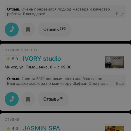
Отзыв
.
Очень понравился подход мастера и качество
работы. Благодарю!
Еще
293
Отзывы
СТУДИЯ КРАСОТЫ
IVORY studio
5.0
Минск, ул. Тимошенко, 8
с 09:00
Отзыв
.
2 июля 2021 впервые посетила Ваш салон.
Благодарю мастера по маникюру Шафран Ольгу за
Еще
превосходную работу, тонкий вкус, аккуратность и
современный подход. Рекомендую всем, кто желает
получить безупречные ноготки! Спасибо огромное
10
Отзывы
СТУДИЯ
JASMIN SPA
4.6