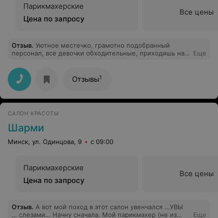
Парикмахерские
Все цены
Цена по запросу
Отзыв
.
Уютное местечко, грамотно подобранный
персонал, все девочки обходительные, приходишь на
Еще
окрашивание и чувствуешь себя как дома, что немало
важно конечно! Желаю Вам процветания, самых
благодарных клиентов и много творческого порыва в
1
Отзывы
Вашей не менее творческой профессии! Ваш
постоянный клиент Марина.
САЛОН КРАСОТЫ
Шарми
Минск, ул. Одинцова, 9
с 09:00
Парикмахерские
Все цены
Цена по запросу
Отзыв
.
А вот мой поход в этот салон увенчался …УВЫ
… слезами… Начну сначала. Мой парикмахер (не из
Еще