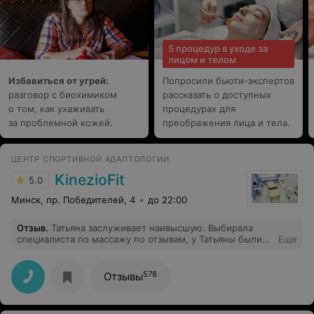
выкрутили на самый минимум этот лазер, не было ни
одного покалывания от него, и уже через неделю
выросли все волосы, даже на обратной стороне руки
тот же пушок вырос как и был, но это ещё не всё,
5 процедур в уходе за
надплечье оказывается у них это грудь и начинают
лицом и телом
разводить на деньги, орать, что ты ещё должен за эту
часть доплатить, вообще ещё хуже себя начинаешь
Избавиться от угрей:
Попросили бьюти-экспертов
чувствовать в этой конторе, при выходи персонал
разговор с биохимиком
сидит на ресепшне и это выглядит как в дешёвой
рассказать о доступных
замыленной парикмахерской ни здрасте ни до
о том, как ухаживать
процедурах для
свидания!
за проблемной кожей.
преображения лица и тела.
ЦЕНТР СПОРТИВНОЙ АДАПТОЛОГИИ
KinezioFit
5.0
Минск, пр. Победителей, 4
до 22:00
Отзыв
.
Татьяна заслуживает наивысшую. Выбирала
специалиста по массажу по отзывам, у Татьяны были
Еще
самые лучшие и их было больше всех. Хотя лично я
всегда ходила и выбирала мужчин массажистов,
потому что не очень слабый массаж-поглаживание.
578
Отзывы
Татьяна в этом плане прекрасна. Размяла каждую
мышцу. Массаж был и сильным и максимально
приятным (без боли) и сервис на высоте. В общем -