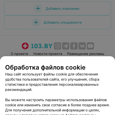
Добавить компанию
Добавить специалиста
О проекте
Новости проекта
Размещение рекламы
Медицинский маркетинг
Публичный договор
Обработка файлов cookie
Пользовательское соглашение
Способы оплаты
Наш сайт использует файлы cookie для обеспечения
Вакансии
Партнеры
удобства пользователей сайта, его улучшения, сбора
Написать руководителю 103.by
статистики и предоставления персонализированных
рекомендаций.
Написать в поддержку
Персональные настройки cookie
Вы можете настроить параметры использования файлов
Обработка персональных данных
cookie или изменить свое согласие в более позднее время.
Для получения дополнительной информации о целях,