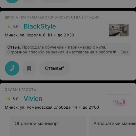
«недоосветления» корней. Вы представляете себе
такой уровень сервиса? Сначала я просто была в
каком-то стрессе и шоке от результата, а после, на
ШКОЛА ПАРИКМАХЕРСКОГО ИСКУССТВА | СТУДИЯ КРАСОТЫ
подкрашивании корней, все мои переживания
подтвердила уже другая мастер). Связаться с
BlackStyle
5.0
руководством лично невозможно. Мне перезвонила
девушка, назвавшись «руководителем», и начала
Минск, ул. Короля, 6-1Н
до 21:30
защищать мастеров, утверждая, что «все сделали
правильно». На вопрос, почему меня не
Отзыв
.
Проходила обучение - парикмахер с нуля.
предупредили, ее ответ убил: «Не знаю». Вместо
Огромное спасибо за знания и наставления в работе❤️
Еще
возврата денег предложили маску в мойке в подарок.
Сервиса нет, только вред волосам и пустые отговорки.
4
Отзывы
САЛОН КРАСОТЫ
Vivien
5.0
Минск, ул. Романовская Слобода, 14
до 21:00
Обрезной маникюр
Аппаратный мани