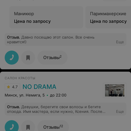
Маникюр
Парикмахерские
Цена по запросу
Цена по запросу
Отзыв
.
Давно посещаю этот салон. Все очень
нравится!)
Еще
2
Отзывы
САЛОН КРАСОТЫ
NO DRAMA
4.7
Минск, ул. Немига, 5
до 22:00
Отзыв
.
Девушки, берегите свои волосы и бегите
отсюда. Имя мастера, если нужно, Ксения. После
Еще
окрашивания волосы ужасно ломаются и выпадают. Ни
тест-пряди, ни предупреждений не было. Корни
пересушены почти черной аммиачной краской,
12
Отзывы
которую мастер втихую нанесла после