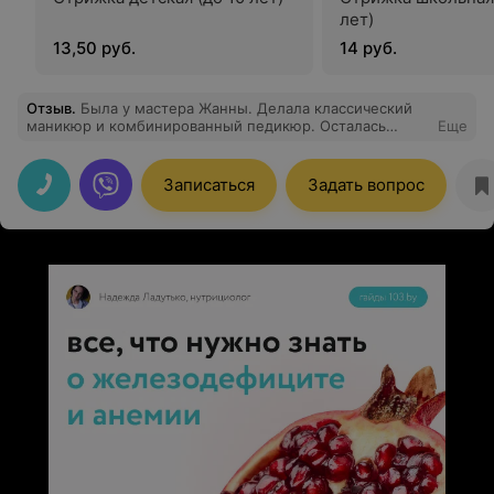
лет)
13,50 руб.
14 руб.
Отзыв
.
Была у мастера Жанны. Делала классический
маникюр и комбинированный педикюр. Осталась
Еще
очень довольна результатом. Видно, что мастер с
большим опытом. Все сделано очень аккуратно и
естественно. Пишу отзыв спустя две недели -
Записаться
Задать вопрос
нареканий нет. Обязательно приду еще.