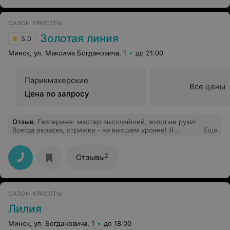
САЛОН КРАСОТЫ
Золотая линия
5.0
Минск, ул. Максима Богдановича, 1
до 21:00
Парикмахерские
Все цены
Цена по запросу
Отзыв
.
Екатерина- мастер высочайший, золотые руки!
Всегда окраска, стрижка - на высшем уровне! Я
Еще
получаю прекрасный результат уже много лет,
рекомендую с удовольствием!
2
Отзывы
САЛОН КРАСОТЫ
Лилия
Минск, ул. Богдановича, 1
до 18:00