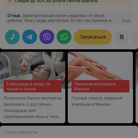
Скидки до 40% на услуги салона красоты
Отзыв
.
Замечательный салон недалеко от моей
работы. Хожу сюда уже более 2х лет на стрижки и
Еще
наращивание ресниц. Приятные цены и обслуживание
на достойном уровне! Парикмахер Дарья - мастер
высшего класса. Очень вежливая хрупкая девушка с
Записаться
золотыми ручками.
5 процедур в уходе за
Лазерная эпиляция в
лицом и телом
Минске
Попросили бьюти-экспертов
Полный спектр лазерной
рассказать о доступных
эпиляции в Минске.
процедурах для
преображения лица и тела.
САЛОН КРАСОТЫ