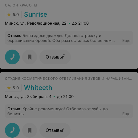
рекомендую и думаю, что пойду еще и именно к
САЛОН КРАСОТЫ
Татьяне)
Sunrise
5.0
Минск, ул. Революционная, 22
до 21:00
Отзыв
.
Была здесь дважды. Делала стрижку и
окрашивание бровей. Оба раза осталась более чем
Еще
довольна результатом. Приятный и
квалифицированный персонал, комфортная атмосфера
7
Отзывы
СТУДИЯ КОСМЕТИЧЕСКОГО ОТБЕЛИВАНИЯ ЗУБОВ И НАРАЩИВАНИЯ РЕСНИЦ
Whiteeth
5.0
Минск, ул. Зыбицкая, 4
до 21:00
Отзыв
.
Крайне рекомендую! Отбеливают зубы до
белизны
Еще
1
Отзывы