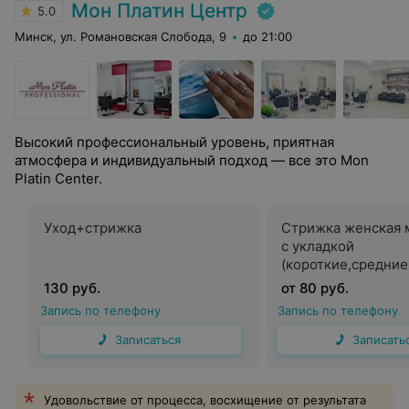
Мон Платин Центр
5.0
Минск, ул. Романовская Слобода, 9
до 21:00
Высокий профессиональный уровень, приятная
атмосфера и индивидуальный подход — все это Mon
Platin Center.
Уход+стрижка
Стрижка женская 
с укладкой
(короткие,средни
волосы)
130 руб.
от 80 руб.
Запись по телефону
Запись по телефону
Записаться
Записать
Удовольствие от процесса, восхищение от результата