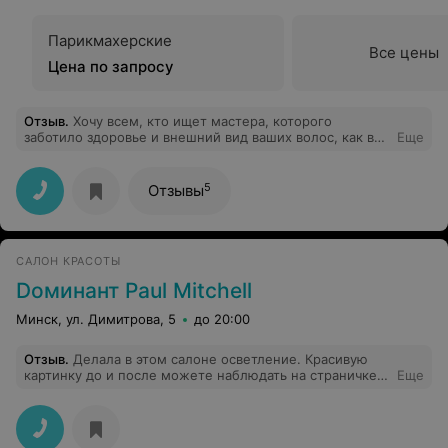
Парикмахерские
Все цены
Цена по запросу
Отзыв
.
Хочу всем, кто ищет мастера, которого
заботило здоровье и внешний вид ваших волос, как вас
Еще
самих, посоветовать Светлану из салона красоты
Лилия. Я выходила из черного цвета в более светлый,
у меня длинный волос. Была на консультации у
5
Отзывы
нескольких мастеров, но остановилась на Светлане. И
очень рада этому. Она мне все рассказала о
процедуре, обьяснила все плюсы и...Результат
изумительный. И цвет получился очень красивый, и
САЛОН КРАСОТЫ
волосы остались максимально здоровыми. Очень
благодарна Свете. И теперь я ,конечно же, считаю ее
Dоминант Paul Mitchell
своим мастером и ходить буду именно к ней.
Минск, ул. Димитрова, 5
до 20:00
Отзыв
.
Делала в этом салоне осветление. Красивую
картинку до и после можете наблюдать на страничке
Еще
салона в Инстаграм. Но это только на неделю! Далее
готовьте деньги на уход и окраски волос, потому что
через неделю цвет полностью смылся. А теперь
несколько слов о салоне Доминант. На бесплатной