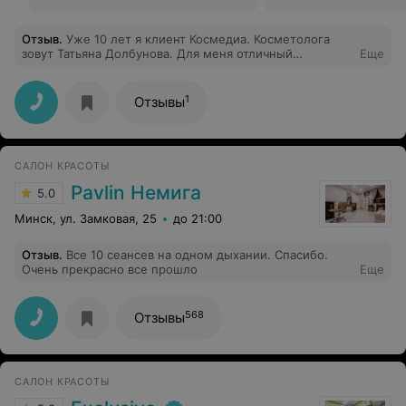
Отзыв
.
Уже 10 лет я клиент Космедиа. Косметолога
зовут Татьяна Долбунова. Для меня отличный
Еще
показатель того, что выбрала правильного
косметолога - состояние моей кожи, при знакомстве
мне "дают" на 10 лет меньше. Меня это радует.
1
Отзывы
САЛОН КРАСОТЫ
Pavlin Немига
5.0
Минск, ул. Замковая, 25
до 21:00
Отзыв
.
Все 10 сеансев на одном дыхании. Спасибо.
Очень прекрасно все прошло
Еще
568
Отзывы
САЛОН КРАСОТЫ