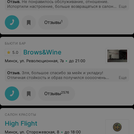
Отзыв
.
Не понравилось обслуживание, отношение.
Испортили настроение, больше возвращаться в салон
Еще
нет
1
Отзывы
БЬЮТИ БАР
Brows&Wine
5.0
Минск, ул. Революционная, 7а
до 21:00
Отзыв
.
Эля, большое спасибо за мейк и укладку!
Отличная стойкость и образ получился ооооочень
Еще
красивый! Весь вечер собирала комплименты, всё
отлично, я очень довольна)
2576
Отзывы
САЛОН КРАСОТЫ
High Flight
Минск, ул. Сторожевская, 8
до 18:00