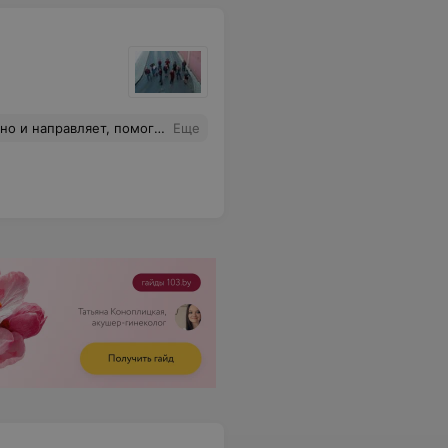
елаю только успехов в дальнейшем развитии!
Еще