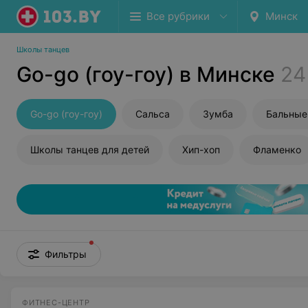
Все рубрики
Минск
Школы танцев
Go-go (гоу-гоу) в Минске
24
Go-go (гоу-гоу)
Сальса
Зумба
Бальные
Школы танцев для детей
Хип-хоп
Фламенко
Фильтры
ФИТНЕС-ЦЕНТР