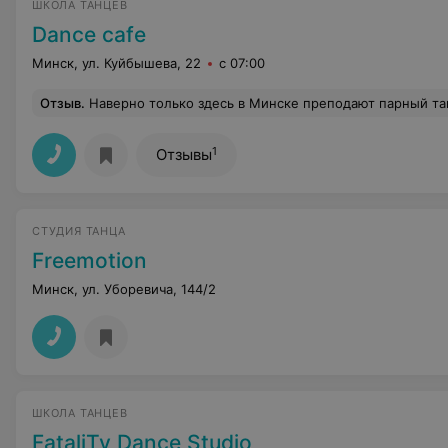
ШКОЛА ТАНЦЕВ
Dance cafe
Минск, ул. Куйбышева, 22
с 07:00
Отзыв
.
Наверно только здесь в Минске преподают парный танец Weast Coast Swing, все кто занимаются парными танцами, думаю, что вам придется по вкусу этот танец, можно посмотреть в интернете, кому интересно, это совсем другой уровень парного та
1
Отзывы
СТУДИЯ ТАНЦА
Freemotion
Минск, ул. Уборевича, 144/2
ШКОЛА ТАНЦЕВ
FataliTy Dance Studio