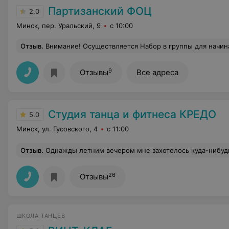
Партизанский ФОЦ
2.0
Минск, пер. Уральский, 9
с 10:00
Отзыв
.
Внимание! Осуществляется Набор в группы для начинающих и продолжающих по танцевальному направлению «ТАНЕЦ ЖИВОТА» а также "Зумба" !!! Занятия проводятся в филиале Партизанского ФОЦ ул. Захарова, 56 С
9
Отзывы
Все адреса
Студия танца и фитнеса КРЕДО
5.0
Минск, ул. Гусовского, 4
с 11:00
Отзыв
.
Однажды летним вечером мне захотелось куда-нибудь сходить. И на глаза попалась реклама мастер-класса по бачате. Бесплатного, что приятно. И меня так впечатлила идея социальных танцев! Я даже не представляла, что такие красивые танцы могут получатся, когда люди не договариваются о движениях, не учат их заранее! И мне очень понравилась философия парного взаимодействия. И я сразу влюбилась в пару мелодий!) А потом пришла на интенсив Бачаты. Без опыта в танцах, без пластики и музыкального слуха, без пары… И к концу второго дня я была настолько довольна результатом, что пошла сразу на вечеринку! Меня научили слышать ритм, научили базовым принципам ведения-следования, пластика приходи
26
Отзывы
ШКОЛА ТАНЦЕВ