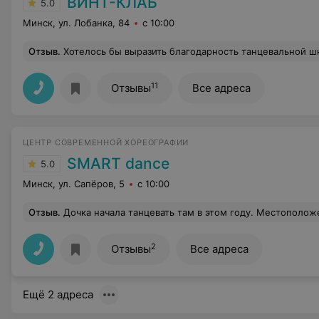
ВИНТ-КЛАБ
5.0
Минск, ул. Лобанка, 84
с 10:00
Отзыв
.
Хотелось бы выразить благодарность танцевальной школе, в которой мы занимаемся уже очень давно! Огромной заслугой наших успехов считаю безграничный труд нашего прекрасного тренера и преподавателя, который вкладывает в нашего ребенка не 
11
Отзывы
Все адреса
ЦЕНТР СОВРЕМЕННОЙ ХОРЕОГРАФИИ
SMART dance
5.0
Минск, ул. Сапёров, 5
с 10:00
Отзыв
.
Дочка начала танцевать там в этом году. Местоположение очень удобное, не надо далеео ездить, да и искать сам филиал тоже не нужно, т.к. он находитсч близко от метро. Все учителя там очень добрые. Никогда не кричат, иногда подшучивают над учениками. Само место опрятное. Есть 3 раздевалки, туалет, примерно 5 или 6 залов место где можно поси
2
Отзывы
Все адреса
Ещё 2 адреса