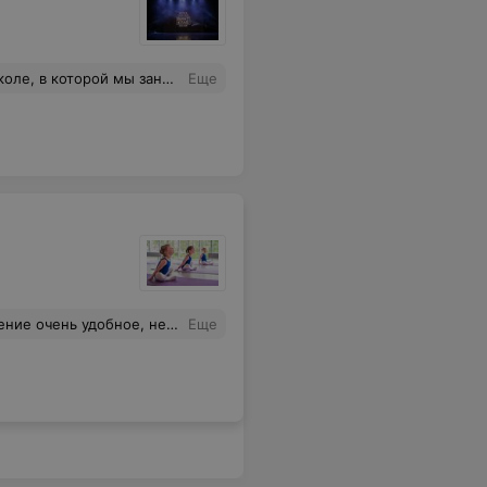
только свои профессиональные знания и умения, но и свою душу. Мы выросли в этой школе. Спасибо вам!
Еще
деть и много диванчиков. Также если ребёнок забудет взять с собой воду, то всегда смодет набрать её. А родители смогут взять кофе, чай или молоко.
Еще