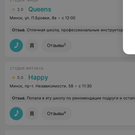
СТУДИЯ ТАНЦА
Queens
2.0
Минск, ул. П.Бровки, 8а
с 12:00
Отзыв
.
Отличная школа, профессиональные инструкторы. Хорошие залы, места хватает вс
2
Отзывы
СТУДИЯ ФИТНЕСА
Happy
5.0
Минск, пр-т. Независимости, 58
с 11:30
Отзыв
.
Попала в эту школу по рекомендации подруги и осталась очень 
4
Отзывы