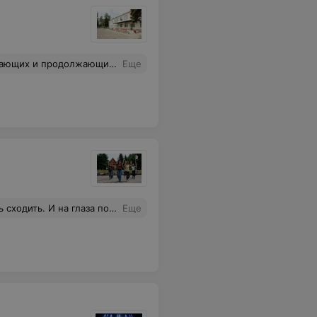
правки по тел. +37529152-22-15 (тренер) Предварительная запись в группы ОБЯЗАТЕЛЬНА!!!
Еще
т со временем благодаря терпеливой работе замечательных педагогов! Я так рада, что смогла прикоснуться к этому танцевальному миру и окунуться в него! Спасибо студии Кредо за замечательный коллектив, за тёплую атмосферу и ту радость в виде вечеринок-протанцовок-занятий, которую вы приносите всем!
Еще