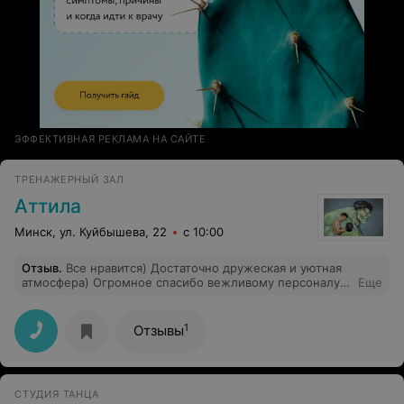
ЭФФЕКТИВНАЯ РЕКЛАМА НА САЙТЕ
ТРЕНАЖЕРНЫЙ ЗАЛ
Аттила
Минск, ул. Куйбышева, 22
с 10:00
Отзыв
.
Все нравится) Достаточно дружеская и уютная
атмосфера) Огромное спасибо вежливому персоналу и
Еще
толковым советам фитнес-инструктора Никиты)
1
Отзывы
СТУДИЯ ТАНЦА