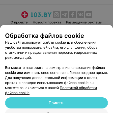
О проекте
Новости проекта
Размещение рекламы
Медицинский маркетинг
Публичный договор
Обработка файлов cookie
Пользовательское соглашение
Способы оплаты
Наш сайт использует файлы cookie для обеспечения
Вакансии
Партнеры
удобства пользователей сайта, его улучшения, сбора
Написать руководителю 103.by
статистики и предоставления персонализированных
рекомендаций.
Написать в поддержку
Персональные настройки cookie
Вы можете настроить параметры использования файлов
Обработка персональных данных
cookie или изменить свое согласие в более позднее время.
Для получения дополнительной информации о целях,
сроках и порядке использования файлов cookie вы
можете ознакомиться с нашей
Политикой обработки
файлов cookie
Принять
© 2026 ООО «Артокс Лаб», УНП 191700409
| 220012, Республика Беларусь,
г. Минск, улица Толбухина, 2, пом. 16 | help@103.by