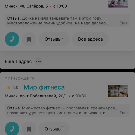
Минск, ул. Сапёров, 5
с 10:00
Отзыв
.
Дочка начала танцевать там в этом году.
Местоположение очень удобное, не надо далеео
Еще
ездить, да и искать сам филиал тоже не нужно, т.к. он
находитсч близко от метро. Все учителя там очень
добрые. Никогда не кричат, иногда подшучивают над
2
Отзывы
Все адреса
учениками. Само место опрятное. Есть 3 раздевалки,
туалет, примерно 5 или 6 залов место где можно
посидеть и много диванчиков. Также если ребёнок
забудет взять с собой воду, то всегда смодет набрать
Ещё 1 адрес
её. А родители смогут взять кофе, чай или молоко.
ФИТНЕС-ЦЕНТР
Мир фитнеса
5.0
Минск, пр-т Победителей, 20/1
с 09:30
Отзыв
.
Множество фитнес — программ и тренажеров,
позволяет удовлетворить интересы и новичков, и
Еще
гурманов фитнеса. Пять звездочек — за высокий
профессионализм и доброжелательность персонала
фитнес — клуба «Мир фитнеса
9
Отзывы