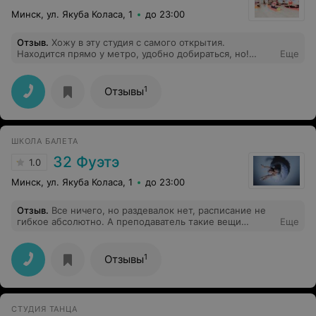
Минск, ул. Якуба Коласа, 1
до 23:00
Отзыв
.
Хожу в эту студия с самого открытия.
Находится прямо у метро, удобно добираться, но!
Еще
самое главное!!! после даже однократного посещения
студии вам вряд ли захочется идти куда-то еще!
атмосфера, преподаватели, отношение к клиентам, а
1
Отзывы
интерьер!!! фото и импровизации просто загляденье!
всегда есть вода, конфетки. Владелица студии -
творческий человек и всегда придумывает что-то
новенькое, чтобы порадовать своих девочек. Очень
ШКОЛА БАЛЕТА
рекомендую. не пожалеете!
32 Фуэтэ
1.0
Минск, ул. Якуба Коласа, 1
до 23:00
Отзыв
.
Все ничего, но раздевалок нет, расписание не
гибкое абсолютно. А преподаватель такие вещи
Еще
говорит ученицам, что волосы дыбом. Носите маску -
"Заболеете туберкулезом" и "принесу цветочки на
могилку". Вас отправили на карантин - "зомби", "овцы",
1
Отзывы
"хомячки", "истерички". Много знаете и читаете -
"промытые шарлатанами из ВОЗ мозги". У вас дела -
"преподаватель ближе, чем родители!". И таких
нелицеприятных цитат от преподавателя можно
СТУДИЯ ТАНЦА
набрать массу! Самомнение там давно перевесило