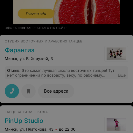
ЭФФЕКТИВНАЯ РЕКЛАМА НА САЙТЕ
СТУДИЯ ВОСТОЧНЫХ И АРАБСКИХ ТАНЦЕВ
Фарангиз
Минск, ул. В. Хоружей, 3
Отзыв
.
Это самая лучшая школа восточных танцев! Тут
нет ограничений по возрасту, весу, по рабочему
Еще
графику. Очень много хороших, талантливых
педагогов. Все занятия проходят так увлекательно, что
время пролетает незаметно. Педагоги всегда
Все адреса
нацелены на результат своих учеников, а не на
собственное самолюбование. Все очень
дружелюбные, отзывчивые. Это настоящая семья.
Помимо огромного количества вечеринок мы всегда
ТАНЦЕВАЛЬНАЯ ШКОЛА
находим возможность вместе провести время в кафе,
на шоппинге и просто на прогулке. Рекомендую!
PinUp Studio
Минск, ул. Платонова, 43
до 22:00