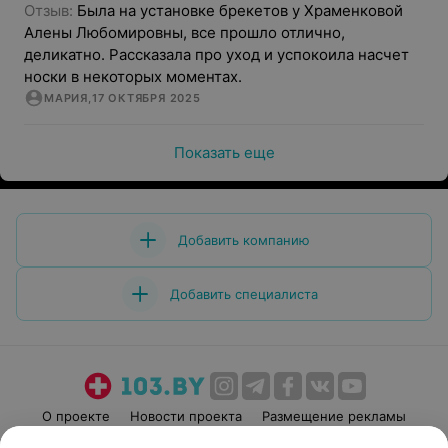
Отзыв: 
Была на установке брекетов у Храменковой 
Алены Любомировны, все прошло отлично, 
деликатно. Рассказала про уход и успокоила насчет 
носки в некоторых моментах.
МАРИЯ
,
17 ОКТЯБРЯ 2025
Показать еще
Добавить компанию
Добавить специалиста
О проекте
Новости проекта
Размещение рекламы
Медицинский маркетинг
Публичный договор