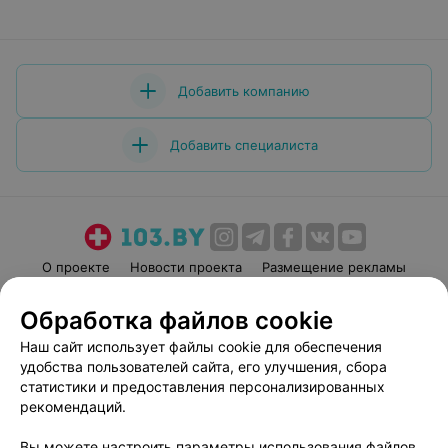
Добавить компанию
Добавить специалиста
О проекте
Новости проекта
Размещение рекламы
Медицинский маркетинг
Публичный договор
Обработка файлов cookie
Пользовательское соглашение
Способы оплаты
Наш сайт использует файлы cookie для обеспечения
Вакансии
Партнеры
удобства пользователей сайта, его улучшения, сбора
Написать руководителю 103.by
статистики и предоставления персонализированных
рекомендаций.
Написать в поддержку
Персональные настройки cookie
Вы можете настроить параметры использования файлов