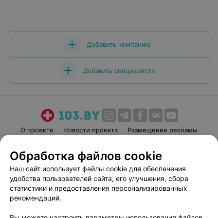
Добавить компанию
Добавить специалиста
О проекте
Новости проекта
Размещение рекламы
Медицинский маркетинг
Публичный договор
Обработка файлов cookie
Пользовательское соглашение
Способы оплаты
Наш сайт использует файлы cookie для обеспечения
Вакансии
Партнеры
удобства пользователей сайта, его улучшения, сбора
Написать руководителю 103.by
статистики и предоставления персонализированных
рекомендаций.
Написать в поддержку
Персональные настройки cookie
Вы можете настроить параметры использования файлов