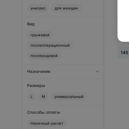
унисекс
для женщин
145
Вид
1 пре
Tourn
грыжевой
послеоперационный
145
послеродовой
Вид
:
п
Назначение
Размеры
L
M
универсальный
Способы оплаты
Наличный расчет