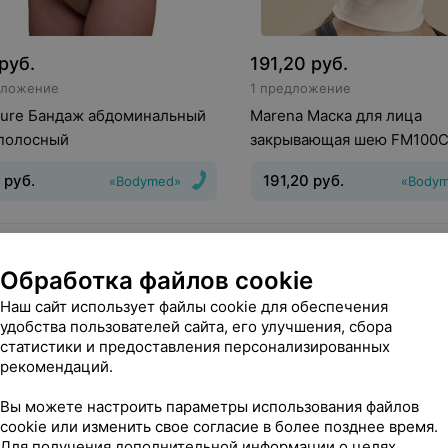
руб.
191,20
руб.
дложение
1 предложение
nure Бандаж абдоминальный
Marena Маска для лица
 полосный
закрывающая шею FM100
руб.
191,20
руб.
«Bodymed»
«Body
ослеродовой,
Вид
:
послеоперационный
операционный
Назначение
:
Обработка файлов cookie
ая стенка
Наш сайт использует файлы cookie для обеспечения
удобства пользователей сайта, его улучшения, сбора
статистики и предоставления персонализированных
рекомендаций.
Вы можете настроить параметры использования файлов
cookie или изменить свое согласие в более позднее время.
Для получения дополнительной информации о целях,