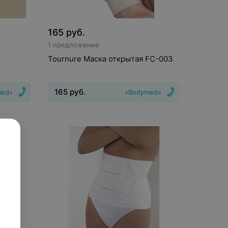
165
руб.
1 предложение
Tournure Маска открытая FC-003
C
165
руб.
med»
«Bodymed»
Вид
:
послеоперационный