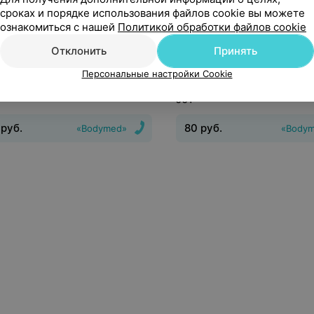
сроках и порядке использования файлов cookie вы можете
ознакомиться с нашей
Политикой обработки файлов cookie
руб.
80
руб.
Отклонить
Принять
дложение
1 предложение
Персональные настройки Cookie
ure Ото-бандаж 0700
Tournure Стяжка удлиненн
001
руб.
80
руб.
«Bodymed»
«Body
ослеоперационный
Вид
:
послеоперационный
Назнач
грудной отдел