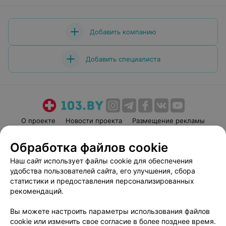
Добавить компанию
Добавить специалиста
О проекте
Новости проекта
Размещение рекламы
Медицинский маркетинг
Публичный договор
Обработка файлов cookie
Пользовательское соглашение
Способы оплаты
Наш сайт использует файлы cookie для обеспечения
Вакансии
Партнеры
удобства пользователей сайта, его улучшения, сбора
Написать руководителю 103.by
статистики и предоставления персонализированных
рекомендаций.
Написать в поддержку
Персональные настройки cookie
Вы можете настроить параметры использования файлов
Обработка персональных данных
cookie или изменить свое согласие в более позднее время.