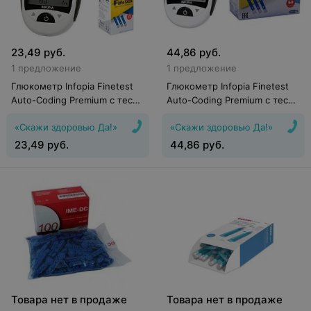
23,49
руб.
44,86
руб.
1 предложение
1 предложение
Глюкометр Infopia Finetest
Глюкометр Infopia Finetest
Auto-Coding Premium с тест-
Auto-Coding Premium с тест-
полосками и ланцетами (25
полосками (50 шт.) и
«Скажи здоровью Да!»
«Скажи здоровью Да!»
шт.)
ланцетами (25 шт.)
23,49
руб.
44,86
руб.
Товара нет в продаже
Товара нет в продаже