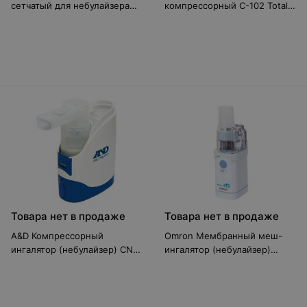
сетчатый для небулайзера
компрессорный C-102 Total
Micro Air NE-U22
(NE-C102)
Товара нет в продаже
Товара нет в продаже
A&D Компрессорный
Omron Мембранный меш-
ингалятор (небулайзер) CN-
ингалятор (небулайзер)
234
Micro AIR U22 (NE-U22-E)