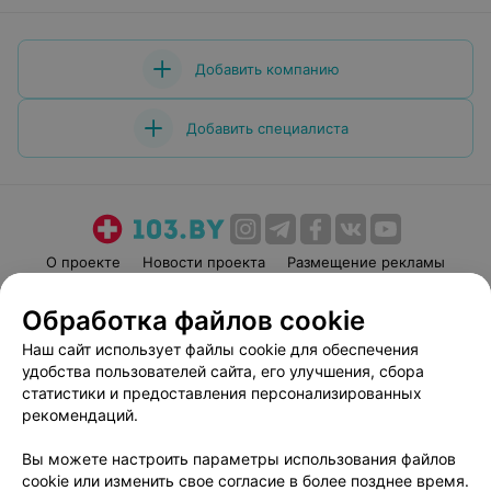
Добавить компанию
Добавить специалиста
О проекте
Новости проекта
Размещение рекламы
Медицинский маркетинг
Публичный договор
Обработка файлов cookie
Пользовательское соглашение
Способы оплаты
Наш сайт использует файлы cookie для обеспечения
Вакансии
Партнеры
удобства пользователей сайта, его улучшения, сбора
Написать руководителю 103.by
статистики и предоставления персонализированных
рекомендаций.
Написать в поддержку
Персональные настройки cookie
Вы можете настроить параметры использования файлов
Обработка персональных данных
cookie или изменить свое согласие в более позднее время.