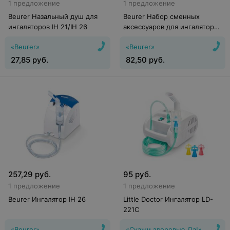
1 предложение
1 предложение
Beurer Назальный душ для
Beurer Набор сменных
ингаляторов IH 21/IH 26
аксессуаров для ингаляторов
IH 40
«Beurer»
«Beurer»
27,85
руб.
82,50
руб.
257,29
руб.
95
руб.
1 предложение
1 предложение
Beurer Ингалятор IH 26
Little Doctor Ингалятор LD-
221C
«Beurer»
«Скажи здоровью Да!»