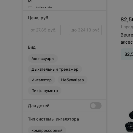
M
Microlife
O
Цена, руб.
82,5
O2IN
1 пре
Omron
Beure
P
аксес
PIC
Вид
Powerbreathe
82,
Аксессуары
Prolife
А
Дыхательный тренажер
Вид
:
А
Аэромед
Ингалятор
Небулайзер
И
Интеграл
Пикфлоуметр
С
Самоздрав
Для детей
Тип системы ингалятора
компрессорный