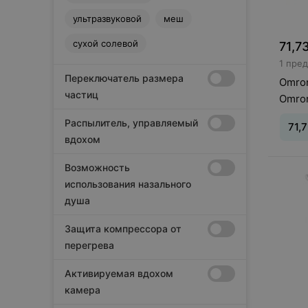
ультразвуковой
меш
сухой солевой
71,7
1 пре
Переключатель размера
Omron
частиц
Omro
Распылитель, управляемый
71,
вдохом
Тип с
Возможность
ультр
использования назального
душа
Защита компрессора от
перегрева
Активируемая вдохом
камера