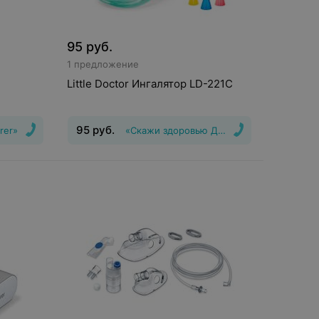
95
руб.
1 предложение
Little Doctor Ингалятор LD-221C
95
руб.
rer»
«Скажи здоровью Да!»
Вид
:
Ингалятор, Небулайзер