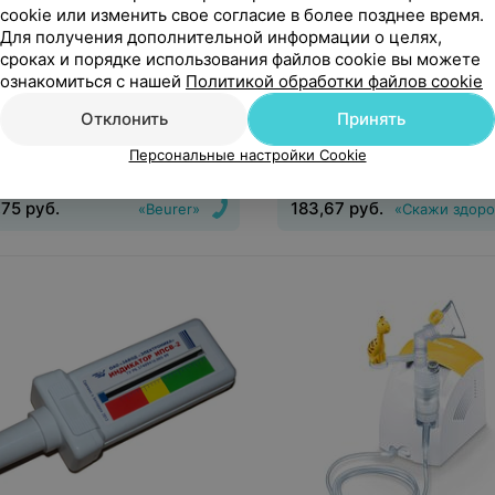
cookie или изменить свое согласие в более позднее время.
Для получения дополнительной информации о целях,
сроках и порядке использования файлов cookie вы можете
75
руб.
183,67
руб.
ознакомиться с нашей
Политикой обработки файлов cookie
дложение
1 предложение
Отклонить
Принять
r Ингалятор IH 18
Little Doctor Ингалятор LD
Персональные настройки Cookie
,75
руб.
183,67
руб.
«Beurer»
«Скажи здоро
нгалятор
Тип системы
Вид
:
Небулайзер, Ингалятор
ятора
:
компрессорный
системы ингалятора
:
компре