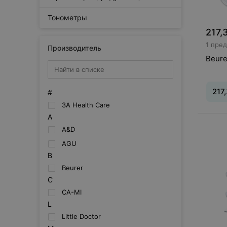
Тонометры
217,
1 пре
Производитель
Beure
217
#
3A Health Care
A
Вид
:
И
A&D
ингал
AGU
B
Beurer
C
CA-MI
L
Little Doctor