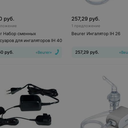
0
руб.
257,29
руб.
дложение
1 предложение
r Набор сменных
Beurer Ингалятор IH 26
суаров для ингаляторов IH 40
50
руб.
257,29
руб.
«Beurer»
«Beu
ксессуары
Вид
:
Ингалятор
Тип системы
ингалятора
:
компрессорный