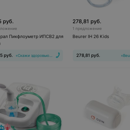
5
руб.
278,81
руб.
дложение
1 предложение
грал Пикфлоуметр ИПСВ2 для
Beurer IH 26 Kids
й
25
руб.
278,81
руб.
«Скажи здоровью Да!»
«Beu
икфлоуметр