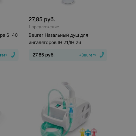
27,85
руб.
1 предложение
ра SI 40
Beurer Назальный душ для
ингаляторов IH 21/IH 26
27,85
руб.
rer»
«Beurer»
Вид
:
Аксессуары