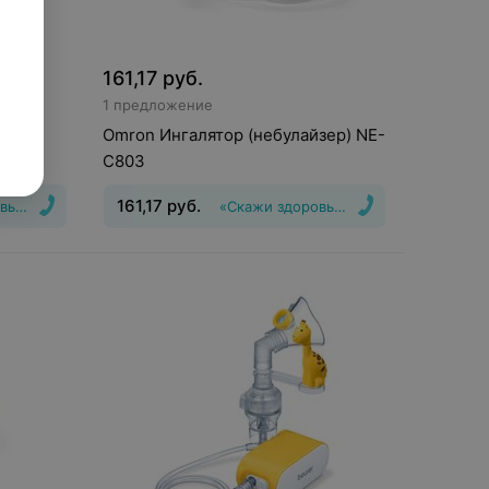
161,17
руб.
1 предложение
-210C
Omron Ингалятор (небулайзер) NE-
C803
161,17
руб.
вью Да!»
«Скажи здоровью Да!»
Тип
Вид
:
Небулайзер
Тип системы
ссорный
ингалятора
:
компрессорный