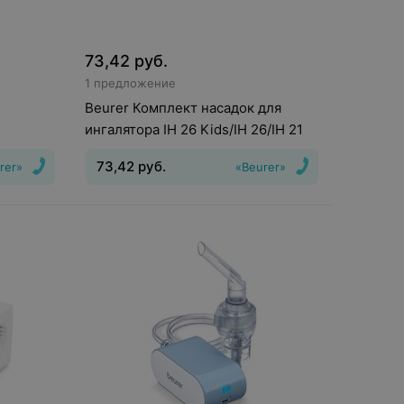
73,42
руб.
1 предложение
Beurer Комплект насадок для
ингалятора IH 26 Kids/IH 26/IH 21
73,42
руб.
rer»
«Beurer»
Вид
:
Аксессуары