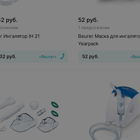
32
руб.
52
руб.
дложение
1 предложение
r Ингалятор IH 21
Beurer Маска для ингалято
Yearpack
,32
руб.
52
руб.
«Beurer»
«Beu
нгалятор
Тип системы
Вид
:
Ингалятор
ятора
:
компрессорный