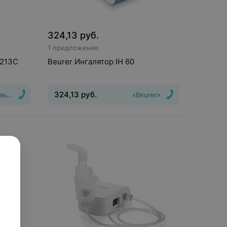
324,13
руб.
1 предложение
-213C
Beurer Ингалятор IH 60
324,13
руб.
вью Да!»
«Beurer»
Тип
Вид
:
Ингалятор
Тип системы
ссорный
ингалятора
:
компрессорный