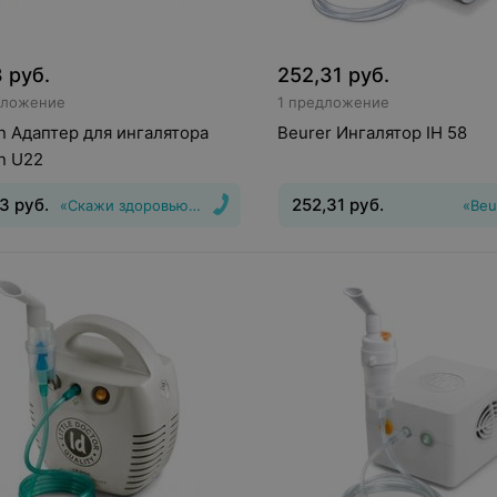
3
руб.
252,31
руб.
дложение
1 предложение
 Адаптер для ингалятора
Beurer Ингалятор IH 58
n U22
73
руб.
252,31
руб.
«Скажи здоровью Да!»
«Beu
истемы ингалятора
:
Вид
:
Ингалятор
Тип системы
азвуковой
ингалятора
:
компрессорный