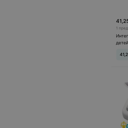
41,2
1 пре
Инте
дете
41,
Вид
:
П