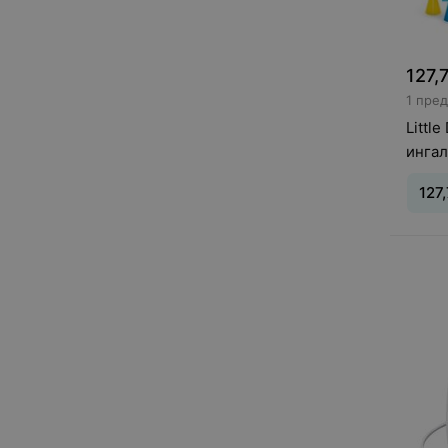
127,
1 пре
Littl
ингал
белы
127