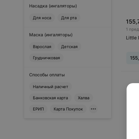
Насадка (ингаляторы)
Для носа
Для рта
155,
1 пре
Маска (ингаляторы)
Littl
Взрослая
Детская
155
Грудничковая
Способы оплаты
Вид
:
И
систе
Наличный расчет
Банковская карта
Халва
ЕРИП
Карта Покупок
Сбросить