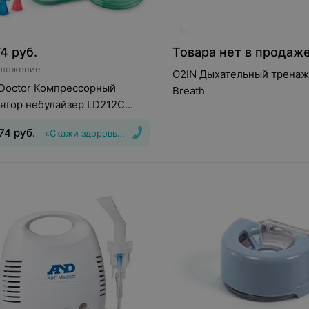
74
руб.
Товара нет в продаж
дложение
O2IN Дыхательный тренаж
e Doctor Компрессорный
Breath
ятор небулайзер LD212C
й
,74
руб.
«Скажи здоровью Да!»