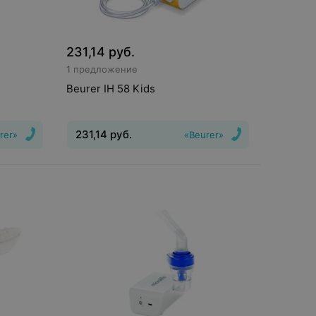
231,14
руб.
1 предложение
Beurer IH 58 Kids
231,14
руб.
rer»
«Beurer»