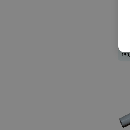
180,
1 пре
Beure
180
Вид
:
И
ингал