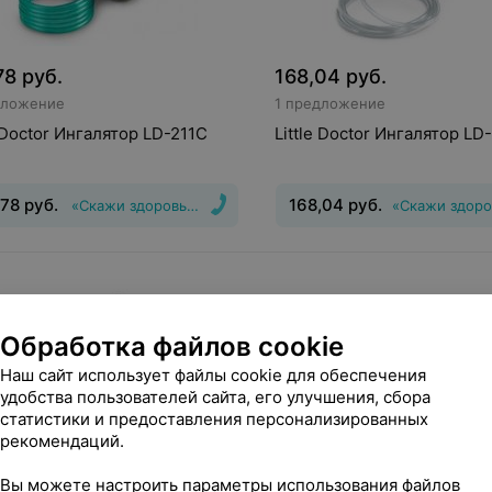
78
руб.
168,04
руб.
дложение
1 предложение
e Doctor Ингалятор LD-211C
Little Doctor Ингалятор LD
,78
руб.
168,04
руб.
«Скажи здоровью Да!»
«Скажи здоро
нгалятор, Небулайзер
Тип
Вид
:
Ингалятор, Небулайзер
мы ингалятора
:
компрессорный
системы ингалятора
:
компре
Обработка файлов cookie
Наш сайт использует файлы cookie для обеспечения
удобства пользователей сайта, его улучшения, сбора
статистики и предоставления персонализированных
рекомендаций.
Вы можете настроить параметры использования файлов