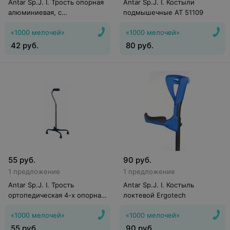
Antar Sp.J. I. Трость опорная
Antar Sp.J. I. Костыли
алюминиевая, с
подмышечные АТ 51109
горизонтальной ручкой
«1000 мелочей»
«1000 мелочей»
42
руб.
80
руб.
55
руб.
90
руб.
1 предложение
1 предложение
Antar Sp.J. I. Трость
Antar Sp.J. I. Костыль
ортопедическая 4-х опорная
локтевой Ergotech
АТ 51105
«1000 мелочей»
«1000 мелочей»
55
руб.
90
руб.