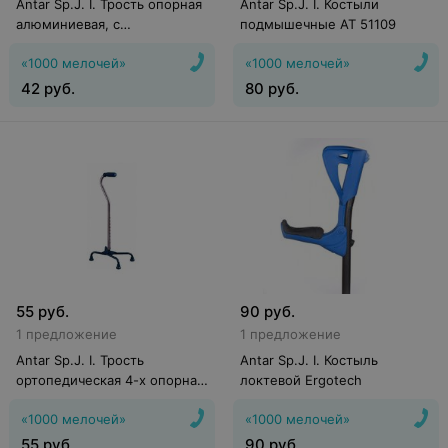
Antar Sp.J. I. Трость опорная
Antar Sp.J. I. Костыли
алюминиевая, с
подмышечные АТ 51109
горизонтальной ручкой
«1000 мелочей»
«1000 мелочей»
42
руб.
80
руб.
55
руб.
90
руб.
1 предложение
1 предложение
Antar Sp.J. I. Трость
Antar Sp.J. I. Костыль
ортопедическая 4-х опорная
локтевой Ergotech
АТ 51105
«1000 мелочей»
«1000 мелочей»
55
руб.
90
руб.