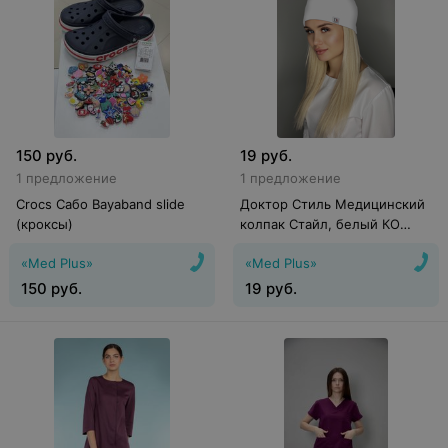
150
руб.
19
руб.
1 предложение
1 предложение
Crocs Сабо Bayaband slide
Доктор Стиль Медицинский
(кроксы)
колпак Cтайл, белый КО
3302.01
«Med Plus»
«Med Plus»
150
руб.
19
руб.