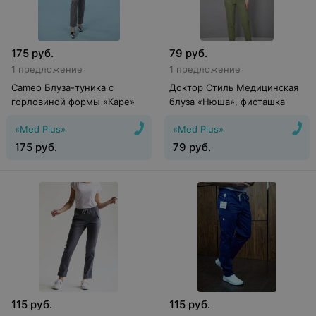
175
руб.
79
руб.
1 предложение
1 предложение
Cameo Блуза-туника с
Доктор Стиль Медицинская
горловиной формы «Каре»
блуза «Нюша», фисташка
«Med Plus»
«Med Plus»
175
руб.
79
руб.
115
руб.
115
руб.