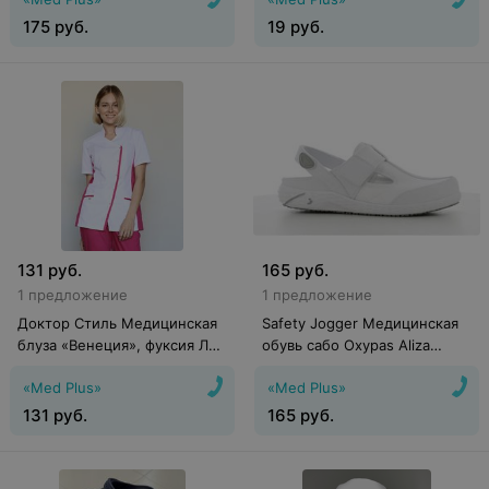
175
руб.
19
руб.
131
руб.
165
руб.
1 предложение
1 предложение
Доктор Стиль Медицинская
Safety Jogger Медицинская
блуза «Венеция», фуксия ЛУ
обувь сабо Oxypas Aliza
1228.37
белые
«Med Plus»
«Med Plus»
131
руб.
165
руб.