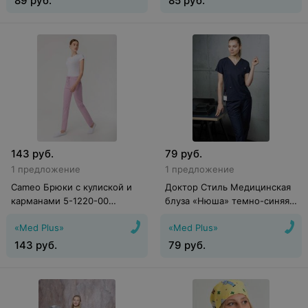
89
руб.
85
руб.
143
руб.
79
руб.
1 предложение
1 предложение
Cameo Брюки с кулиской и
Доктор Стиль Медицинская
карманами 5-1220-00
блуза «Нюша» темно-синяя
розовые
ЛУ 1223.19
«Med Plus»
«Med Plus»
143
руб.
79
руб.