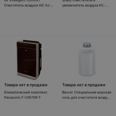
Air Intelligent Comfort
Sharp Очиститель и
Очиститель воздуха AIC XJ-
увлажнитель воздуха KC-
200
G41RW
Товара нет в продаже
Товара нет в продаже
Климатический комплекс
Beurer Специальная морская
Panasonic F-VXK70R-T
соль для очистителя воздуха
maremed MK 500