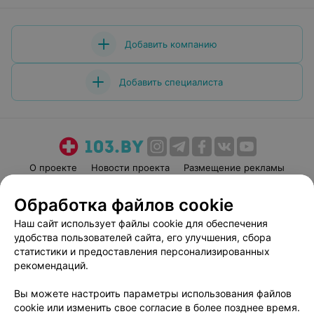
Добавить компанию
Добавить специалиста
О проекте
Новости проекта
Размещение рекламы
Медицинский маркетинг
Публичный договор
Обработка файлов cookie
Пользовательское соглашение
Способы оплаты
Наш сайт использует файлы cookie для обеспечения
Вакансии
Партнеры
удобства пользователей сайта, его улучшения, сбора
Написать руководителю 103.by
статистики и предоставления персонализированных
рекомендаций.
Написать в поддержку
Персональные настройки cookie
Вы можете настроить параметры использования файлов
Обработка персональных данных
cookie или изменить свое согласие в более позднее время.