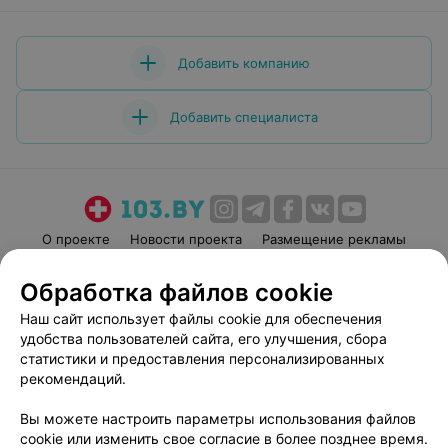
Добавить компанию
Добавить специалиста
О проекте
Новости проекта
Размещение рекламы
Медицинский маркетинг
Публичный договор
Обработка файлов cookie
Пользовательское соглашение
Способы оплаты
Наш сайт использует файлы cookie для обеспечения
Вакансии
Партнеры
удобства пользователей сайта, его улучшения, сбора
Написать руководителю 103.by
статистики и предоставления персонализированных
рекомендаций.
Написать в поддержку
Персональные настройки cookie
Вы можете настроить параметры использования файлов
Обработка персональных данных
cookie или изменить свое согласие в более позднее время.