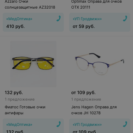
Azzaro Очки
Optimax Оправа для очков
солнцезащитные AZ32018
OTX 20111
«МедОптика»
«УП Гродвижн»
410
руб.
от
59
руб.
132
руб.
от
109
руб.
1 предложение
1 предложение
Фиатос Готовые очки
Jens Hagen Оправа для
антифары
очков JH 10278
«МедОптика»
«УП Гродвижн»
132
руб.
от
109
руб.