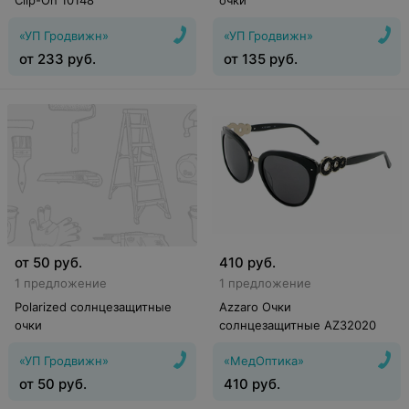
Clip-On 10148
очки
«УП Гродвижн»
«УП Гродвижн»
от
233
руб.
от
135
руб.
от
50
руб.
410
руб.
1 предложение
1 предложение
Polarized солнцезащитные
Azzaro Очки
очки
солнцезащитные AZ32020
«УП Гродвижн»
«МедОптика»
от
50
руб.
410
руб.