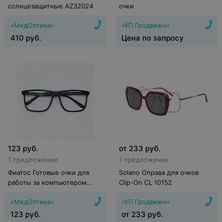
солнцезащитные AZ32024
очки
«МедОптика»
«УП Гродвижн»
410
руб.
Цена по запросу
123
руб.
от
233
руб.
1 предложение
1 предложение
Фиатос Готовые очки для
Solano Оправа для очков
работы за компьютером
Clip-On CL 10152
(Китaй)
«МедОптика»
«УП Гродвижн»
123
руб.
от
233
руб.