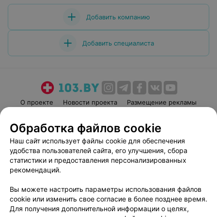
Добавить компанию
Добавить специалиста
О проекте
Новости проекта
Размещение рекламы
Медицинский маркетинг
Публичный договор
Обработка файлов cookie
Пользовательское соглашение
Способы оплаты
Наш сайт использует файлы cookie для обеспечения
Вакансии
Партнеры
удобства пользователей сайта, его улучшения, сбора
Написать руководителю 103.by
статистики и предоставления персонализированных
рекомендаций.
Написать в поддержку
Персональные настройки cookie
Вы можете настроить параметры использования файлов
Обработка персональных данных
cookie или изменить свое согласие в более позднее время.
Для получения дополнительной информации о целях,