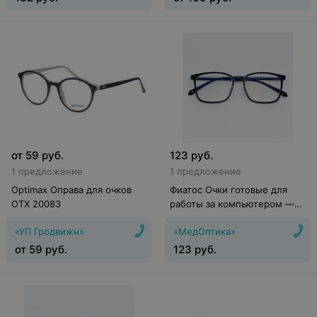
от
59
руб.
123
руб.
1 предложение
1 предложение
Optimax Оправа для очков
Фиатос Очки готовые для
OTX 20083
работы за компьютером —
Китай
«УП Гродвижн»
«МедОптика»
от
59
руб.
123
руб.