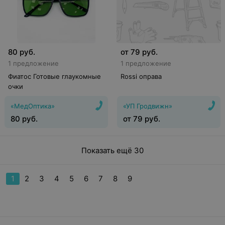
80
руб.
от
79
руб.
1 предложение
1 предложение
Фиатос Готовые глаукомные
Rossi оправа
очки
«МедОптика»
«УП Гродвижн»
80
руб.
от
79
руб.
Показать ещё 30
1
2
3
4
5
6
7
8
9