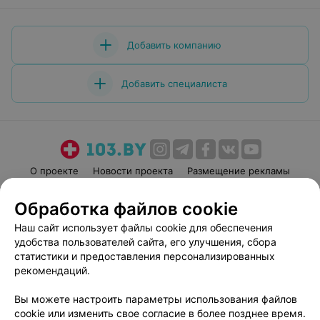
Добавить компанию
Добавить специалиста
О проекте
Новости проекта
Размещение рекламы
Медицинский маркетинг
Публичный договор
Обработка файлов cookie
Пользовательское соглашение
Способы оплаты
Наш сайт использует файлы cookie для обеспечения
Вакансии
Партнеры
удобства пользователей сайта, его улучшения, сбора
Написать руководителю 103.by
статистики и предоставления персонализированных
рекомендаций.
Написать в поддержку
Персональные настройки cookie
Вы можете настроить параметры использования файлов
Обработка персональных данных
cookie или изменить свое согласие в более позднее время.