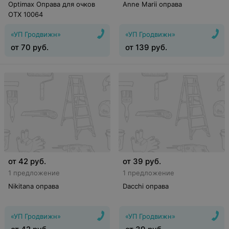
Optimax Оправа для очков
Anne Marii оправа
OTX 10064
«УП Гродвижн»
«УП Гродвижн»
от
70
руб.
от
139
руб.
от
42
руб.
от
39
руб.
1 предложение
1 предложение
Nikitana оправа
Dacchi оправа
«УП Гродвижн»
«УП Гродвижн»