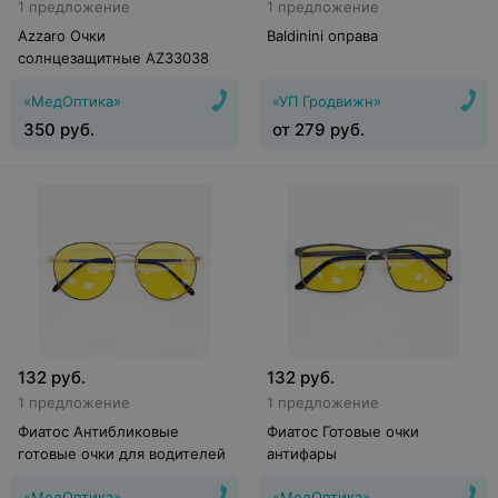
1 предложение
1 предложение
Azzaro Очки
Baldinini оправа
солнцезащитные AZ33038
«МедОптика»
«УП Гродвижн»
350
руб.
от
279
руб.
132
руб.
132
руб.
1 предложение
1 предложение
Фиатос Антибликовые
Фиатос Готовые очки
готовые очки для водителей
антифары
«МедОптика»
«МедОптика»