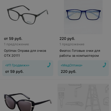
от
59
руб.
220
руб.
1 предложение
1 предложение
Optimax Оправа для очков
Фиатос Готовые очки для
OTX 20111
работы за компьютером
«УП Гродвижн»
«МедОптика»
от
59
руб.
220
руб.