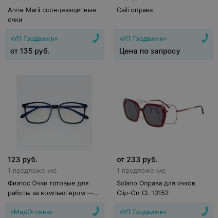
Anne Marii солнцезащитные
Caili оправа
очки
«УП Гродвижн»
«УП Гродвижн»
от
135
руб.
Цена по запросу
123
руб.
от
233
руб.
1 предложение
1 предложение
Фиатос Очки готовые для
Solano Оправа для очков
работы за компьютером —
Clip-On CL 10152
Китай
«МедОптика»
«УП Гродвижн»