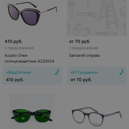
410
руб.
от
70
руб.
1 предложение
1 предложение
Azzaro Очки
Santarelli оправа
солнцезащитные AZ32024
«МедОптика»
«УП Гродвижн»
410
руб.
от
70
руб.