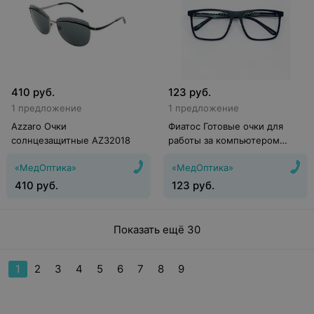
410
руб.
123
руб.
1 предложение
1 предложение
Azzaro Очки
Фиатос Готовые очки для
солнцезащитные AZ32018
работы за компьютером
(Китaй)
«МедОптика»
«МедОптика»
410
руб.
123
руб.
Показать ещё 30
1
2
3
4
5
6
7
8
9