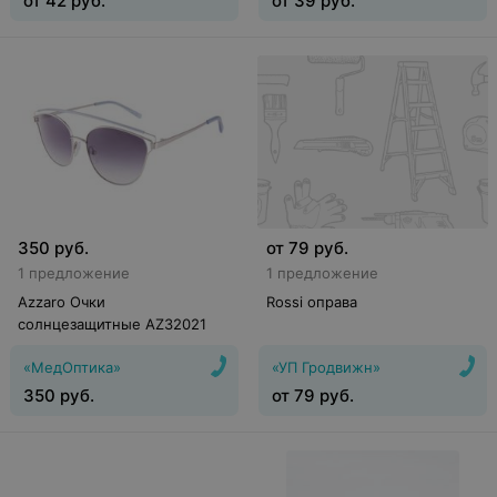
от
42
руб.
от
39
руб.
350
руб.
от
79
руб.
1 предложение
1 предложение
Azzaro Очки
Rossi оправа
солнцезащитные AZ32021
«МедОптика»
«УП Гродвижн»
350
руб.
от
79
руб.