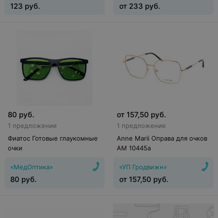
123
руб.
от
233
руб.
80
руб.
от
157,50
руб.
1 предложение
1 предложение
Фиатос Готовые глаукомные
Anne Marii Оправа для очков
очки
AM 10445a
«МедОптика»
«УП Гродвижн»
80
руб.
от
157,50
руб.