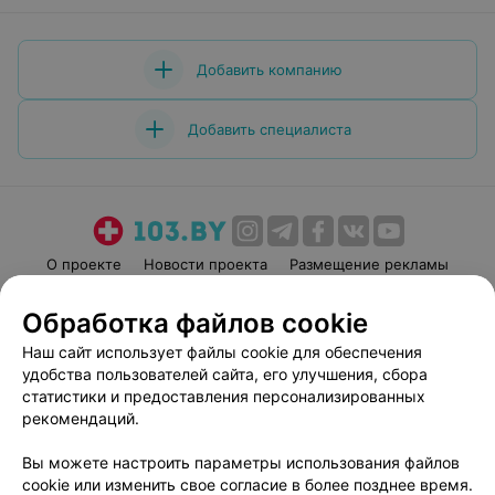
Добавить компанию
Добавить специалиста
О проекте
Новости проекта
Размещение рекламы
Медицинский маркетинг
Публичный договор
Обработка файлов cookie
Пользовательское соглашение
Способы оплаты
Наш сайт использует файлы cookie для обеспечения
Вакансии
Партнеры
удобства пользователей сайта, его улучшения, сбора
Написать руководителю 103.by
статистики и предоставления персонализированных
рекомендаций.
Написать в поддержку
Персональные настройки cookie
Вы можете настроить параметры использования файлов
Обработка персональных данных
cookie или изменить свое согласие в более позднее время.