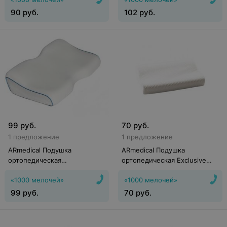
90
руб.
102
руб.
99
руб.
70
руб.
1 предложение
1 предложение
ARmedical Подушка
ARmedical Подушка
ортопедическая
ортопедическая Exclusive
двухсторонняя Ergonomic
Dream
«1000 мелочей»
«1000 мелочей»
Dream
99
руб.
70
руб.