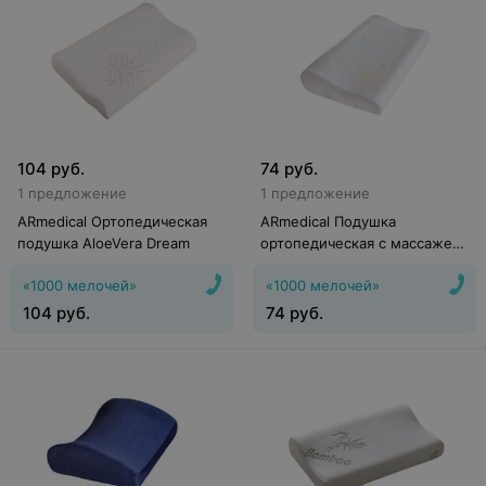
104
руб.
74
руб.
1 предложение
1 предложение
ARmedical Ортопедическая
ARmedical Подушка
подушка AloeVera Dream
ортопедическая с массажем
и вентиляцией «Exclusive
«1000 мелочей»
«1000 мелочей»
Dream»
104
руб.
74
руб.