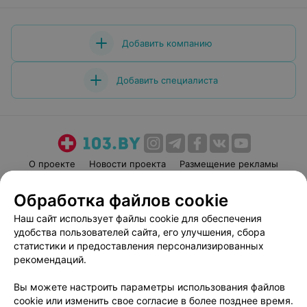
Добавить компанию
Добавить специалиста
О проекте
Новости проекта
Размещение рекламы
Медицинский маркетинг
Публичный договор
Обработка файлов cookie
Пользовательское соглашение
Способы оплаты
Наш сайт использует файлы cookie для обеспечения
Вакансии
Партнеры
удобства пользователей сайта, его улучшения, сбора
Написать руководителю 103.by
статистики и предоставления персонализированных
рекомендаций.
Написать в поддержку
Персональные настройки cookie
Вы можете настроить параметры использования файлов
Обработка персональных данных
cookie или изменить свое согласие в более позднее время.