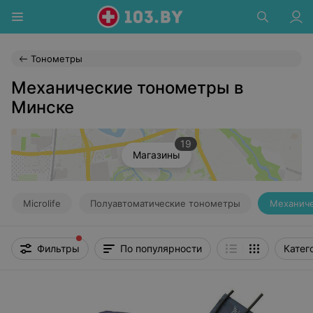
Тонометры
Механические тонометры в
Минске
19
Магазины
Microlife
Полуавтоматические тонометры
Механич
Фильтры
По популярности
Катег