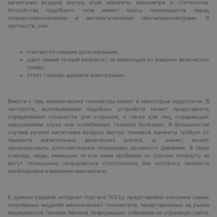
нагнетания воздуха внутрь этой манжеты, манометра и стетоскопа.
Устройства подобного типа имеют массу преимуществ перед
полуавтоматическими и автоматическими сфигмоманометрами. В
частности, они:
считаются самыми долговечными;
дают самый точный результат, не зависящий от внешних физических
помех;
стоят гораздо дешевле электронных.
Вместе с тем, механические тонометры имеют и некоторые недостатки. В
частности, использование подобных устройств может представлять
определенные сложности для стариков, а также для лиц, страдающих
нарушениями слуха или ослабленных тяжелой болезнью. В большинстве
случаев ручное нагнетание воздуха внутрь тканевой манжеты требует от
пациента значительных физических усилий, а, значит, может
провоцировать дополнительное повышение кровяного давления. В свою
очередь, люди, имеющие те или иные проблемы со слухом, попросту не
могут полноценно пользоваться стетоскопом, без которого провести
необходимые измерения невозможно.
В данном разделе интернет-портала 103.by представлено описание самых
популярных моделей механических тонометров, представленных на рынке
медицинской техники Минска. Информация, собранная на страницах сайта,