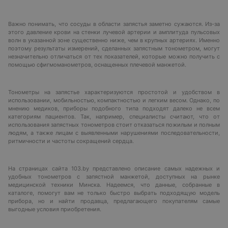
Важно понимать, что сосуды в области запястья заметно сужаются. Из-за
этого давление крови на стенки лучевой артерии и амплитуда пульсовых
волн в указанной зоне существенно ниже, чем в крупных артериях. Именно
поэтому результаты измерений, сделанных запястным тонометром, могут
незначительно отличаться от тех показателей, которые можно получить с
помощью сфигмоманометров, оснащенных плечевой манжетой.
Тонометры на запястье характеризуются простотой и удобством в
использовании, мобильностью, компактностью и легким весом. Однако, по
мнению медиков, приборы подобного типа подходят далеко не всем
категориям пациентов. Так, например, специалисты считают, что от
использования запястных тонометров стоит отказаться пожилым и полным
людям, а также лицам с выявленными нарушениями последовательности,
ритмичности и частоты сокращений сердца.
На страницах сайта 103.by представлено описание самых надежных и
удобных тонометров с запястной манжетой, доступных на рынке
медицинской техники Минска. Надеемся, что данные, собранные в
каталоге, помогут вам не только быстро выбрать подходящую модель
прибора, но и найти продавца, предлагающего покупателям самые
выгодные условия приобретения.