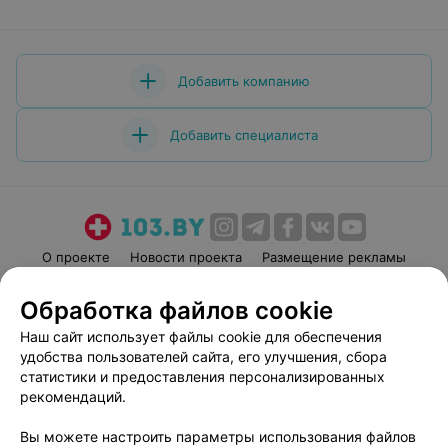
Добавить компанию
Добавить специалиста
О проекте
Новости проекта
Размещение рекламы
Медицинский маркетинг
Публичный договор
Обработка файлов cookie
Пользовательское соглашение
Способы оплаты
Наш сайт использует файлы cookie для обеспечения
Вакансии
Партнеры
удобства пользователей сайта, его улучшения, сбора
Написать руководителю 103.by
статистики и предоставления персонализированных
рекомендаций.
Написать в поддержку
Персональные настройки cookie
Вы можете настроить параметры использования файлов