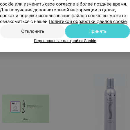
cookie или изменить свое согласие в более позднее время.
Для получения дополнительной информации о целях,
сроках и порядке использования файлов cookie вы можете
ра нет в продаже
Товара нет в продаж
ознакомиться с нашей
Политикой обработки файлов cookie
o Paris ФИТОПРОЖЕНИУМ
Schwarzkopf Professional 
Отклонить
Принять
унь для частого применения
кондиционер для волос Hy
Персональные настройки Cookie
YTOPROGENIUM SHAMPOOING
Moisture Kick (Spray Condi
LLIGENT USAGE FREQUENT
For normal to dry hair), 50 