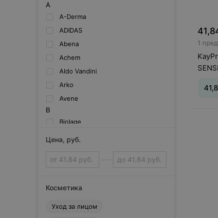
A
A-Derma
41,8
ADIDAS
1 пре
Abena
KayPr
Achem
SENS
Aldo Vandini
успо
Arko
41,
чувст
Avene
мл
B
Объе
Biolage
Bioni
Цена, руб.
Biosilk
C
CHI
Camay
Косметика
Clear
Уход за лицом
Cutrin Professional