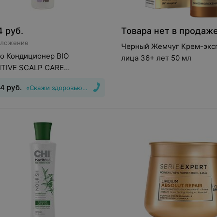
4
руб.
Товара нет в продаж
дложение
Черный Жемчуг Крем-эксп
o Кондиционер BIO
лица 36+ лет 50 мл
ITIVE SCALP CARE
каивающий для
84
руб.
«Скажи здоровью Да!»
вительной кожи головы 350
м
:
350
мл