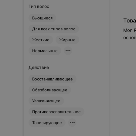
I
Тип волос
ISDIN
K
Вьющиеся
Това
Kaaral
Для всех типов волос
Mon P
KayPro
основ
Жесткие
Жирные
Kerastase
500 
L
Нормальные
L'Oreal Paris
LIBREDERM
Действие
La-Roche-Posay
Восстанавливающее
Lakme
Обезболивающее
Liv Delano
Loreal
Увлажняющее
Love Beauty and Planet
Противовоспалительное
M
Matrix
Тонизирующее
Mon Platin