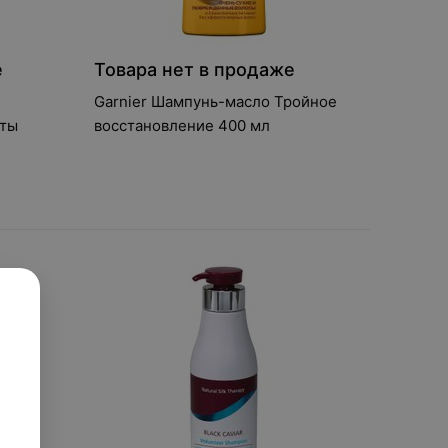
е
Товара нет в продаже
Garnier Шампунь-масло Тройное
оты
восстановление 400 мл