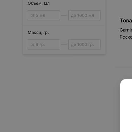
Объем, мл
Morgan's
N
Nouvelle
Това
P
Garni
Phyto Paris
Масса, гр.
Роск
Proraso
R
Redken
S
Сбросить
Scholl
Schwarzkopf Professional
Sebamed
T
TRESemme
Tebiskin
The London Grooming Company
U
Uriage