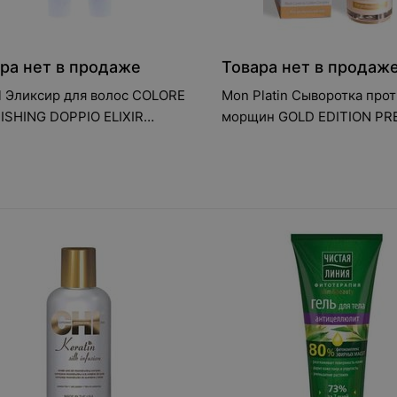
ра нет в продаже
Товара нет в продаж
l Эликсир для волос COLORE
Mon Platin Сыворотка про
ISHING DOPPIO ELIXIR
морщин GOLD EDITION PR
ES с маслом Моной 12*15 мл
восстанавливающая, обог
экстрактом черной икры 3