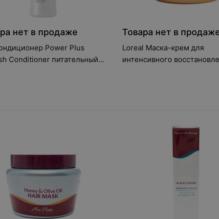
ра нет в продаже
Товара нет в продаж
ондиционер Power Plus
Loreal Маска-крем для
sh Conditioner питательный
интенсивного восстановл
мл
очень поврежденных воло
Absolut Repair Gold 250 мл