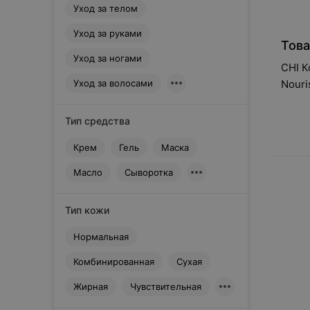
Уход за телом
D
Dermedic
Уход за руками
Това
Diplona
Уход за ногами
Dove
CHI К
E
Уход за волосами
Nouri
Elastine
355 
Elseve
Тип средства
Estel
Крем
Гель
Маска
Evoluderm
Масло
Сыворотка
Eyenlip
F
Fanola
Тип кожи
Farcom
Нормальная
Farmona
Комбинированная
Сухая
Frosch
G
Жирная
Чувствительная
Garnier