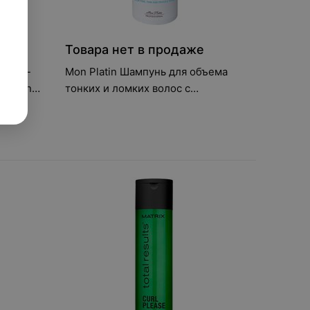
е
Товара нет в продаже
Спрей-
Mon Platin Шампунь для объема
aluronic
тонких и ломких волос с
tioner
экстрактом черной икры 500 мл
мл