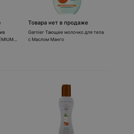
е
Товара нет в продаже
тив
Garnier Тающее молочко для тела
EMIUM
с Маслом Манго
ащенная
0 мл