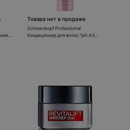
е
Товара нет в продаже
Schwarzkopf Professional
ения
Кондиционер для волос "pH 4.5
с
Color Freeze" (Conditioner for
coloured hair), 200 мл