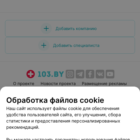
Добавить компанию
Добавить специалиста
О проекте
Новости проекта
Размещение рекламы
Медицинский маркетинг
Публичный договор
Обработка файлов cookie
Пользовательское соглашение
Способы оплаты
Наш сайт использует файлы cookie для обеспечения
Вакансии
Партнеры
удобства пользователей сайта, его улучшения, сбора
Написать руководителю 103.by
статистики и предоставления персонализированных
рекомендаций.
Написать в поддержку
Персональные настройки cookie
Вы можете настроить параметры использования файлов