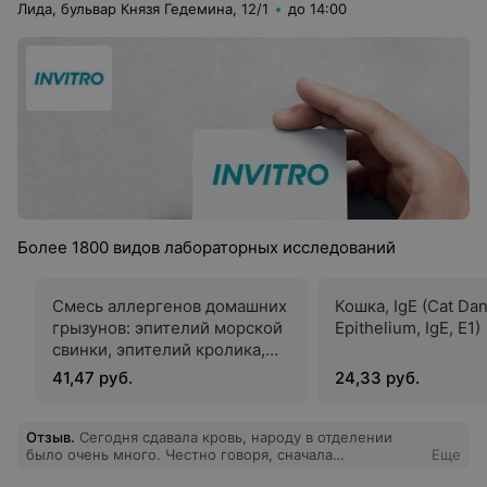
Лида, бульвар Князя Гедемина, 12/1
до 14:00
Более 1800 видов лабораторных исследований
Смесь аллергенов домашних
Кошка, IgE (Cat Da
грызунов: эпителий морской
Epithelium, IgE, E1)
свинки, эпителий кролика,
эпителий хомяка, крыса,
41,47 руб.
24,33 руб.
мышь, IgE (EP70 (E6, E82, E84,
E87, E88), Animal Panel:
Guinea Pig Epithelium, Rabbit
Отзыв
.
Сегодня сдавала кровь, народу в отделении
было очень много. Честно говоря, сначала
Еще
Epithelium, Hamster
расстроилась, думая, что проведу здесь полдня. Но, к
Epithelium, Rat, Mouse, IgE)