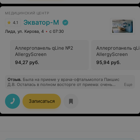
МЕДИЦИНСКИЙ ЦЕНТР
Экватор-М
4.1
Лида, ул. Кирова, 4
с 07:30
Аллергопанель qLine №2
Аллергопанель qL
AllergyScreen
AllergyScreen
94,27 руб.
95,94 руб.
Отзыв
.
Была на приеме у врача-офтальмолога Пакшис
Д.В. Осталась в полном восторге от приема: очень
Еще
вежливый, очень внимательный врач, всем
манипуляции объясняла, всё лечение описала. Очень
рекомендую в случае, если нужно обратиться к
Записаться
офтальмологу.