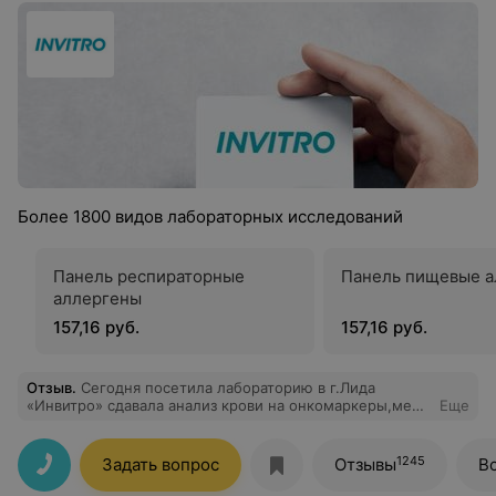
Более 1800 видов лабораторных исследований
Панель респираторные
Панель пищевые а
аллергены
157,16 руб.
157,16 руб.
Отзыв
.
Сегодня посетила лабораторию в г.Лида
«Инвитро» сдавала анализ крови на онкомаркеры,меня
Еще
приятно удивили цены и сотрудники, обслуживания на
высшем уровне.
1245
Задать вопрос
Отзывы
В