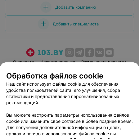
Добавить компанию
Добавить специалиста
О проекте
Новости проекта
Размещение рекламы
Медицинский маркетинг
Публичный договор
Обработка файлов cookie
Пользовательское соглашение
Способы оплаты
Наш сайт использует файлы cookie для обеспечения
Вакансии
Партнеры
удобства пользователей сайта, его улучшения, сбора
статистики и предоставления персонализированных
Написать руководителю 103.by
рекомендаций.
Написать в поддержку
Персональные настройки cookie
Вы можете настроить параметры использования файлов
cookie или изменить свое согласие в более позднее время.
Обработка персональных данных
Для получения дополнительной информации о целях,
сроках и порядке использования файлов cookie вы