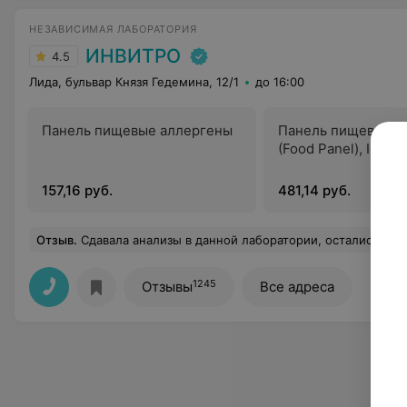
НЕЗАВИСИМАЯ ЛАБОРАТОРИЯ
ИНВИТРО
4.5
Лида, бульвар Князя Гедемина, 12/1
до 16:00
Панель пищевые аллергены
Панель пищевые а
(Food Panel), IgE
157,16 руб.
481,14 руб.
Отзыв
.
Сдавала анализы в данной лаборатории, остались исключительно положительные впечатления. Сп
1245
Отзывы
Все адреса