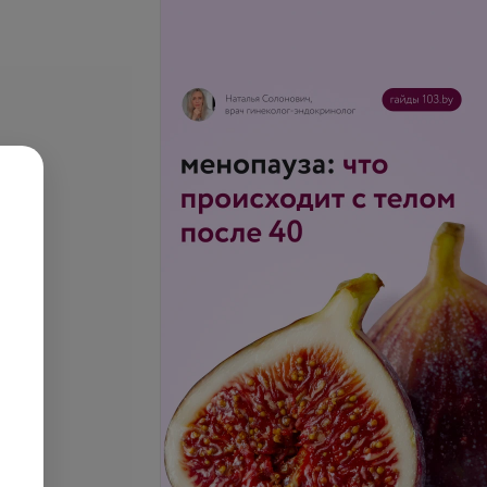
щевых аллергенов
Смесь пищевых аллергенов
манго, банан, ананас,
3: свинина, куриное мясо,
говядина, баранина, IgE
.
44,42 руб.