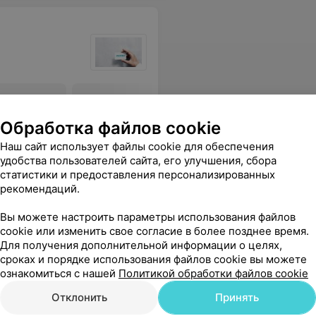
ллергены
Смесь пищевых аллергенов
Смесь пи
1: апельсин, банан, яблоко,
2: киви, 
Обработка файлов cookie
персик, IgE
IgE
Наш сайт использует файлы cookie для обеспечения
40,63 руб.
57,14 руб
удобства пользователей сайта, его улучшения, сбора
статистики и предоставления персонализированных
асибо девушке на кассе за отзывчивость.
Еще
рекомендаций.
Вы можете настроить параметры использования файлов
cookie или изменить свое согласие в более позднее время.
Для получения дополнительной информации о целях,
сроках и порядке использования файлов cookie вы можете
ознакомиться с нашей
Политикой обработки файлов cookie
Отклонить
Принять