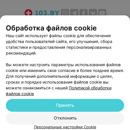
О проекте
Новости проекта
Размещение рекламы
Обработка файлов cookie
Медицинский маркетинг
Публичный договор
Наш сайт использует файлы cookie для обеспечения
Пользовательское соглашение
Способы оплаты
удобства пользователей сайта, его улучшения, сбора
Вакансии
Партнеры
статистики и предоставления персонализированных
рекомендаций.
Написать руководителю 103.by
Написать в поддержку
Вы можете настроить параметры использования файлов
cookie или изменить свое согласие в более позднее время.
Персональные настройки cookie
Для получения дополнительной информации о целях,
Обработка персональных данных
сроках и порядке использования файлов cookie вы
можете ознакомиться с нашей
Политикой обработки
файлов cookie
Принять
Отклонить
© 2026 ООО «Артокс Лаб», УНП 191700409
| 220012, Республика Беларусь,
г. Минск, улица Толбухина, 2, пом. 16 | help@103.by
Персональные настройки Cookie