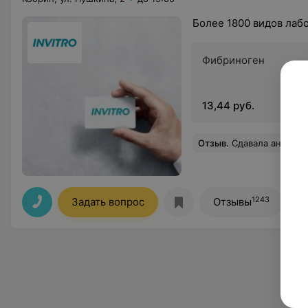
Более 1800 видов лаб
Фибриноген
13,44 руб.
Отзыв
.
Сдавала анализы в Кобрине первый раз. Очень пере
1243
Задать вопрос
Отзывы