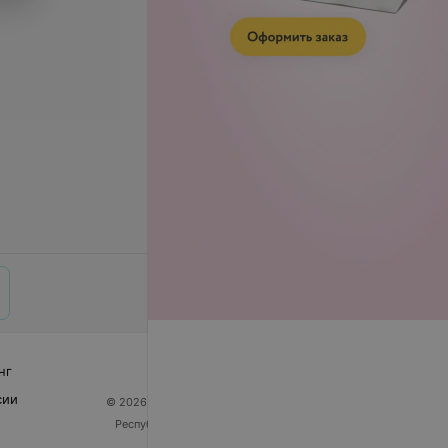
нг
сии
© 2026 ООО «Артокс Лаб», УНП 191700409
| 220012,
Республика Беларусь, г. Минск, улица Толбухина, 2,
пом. 16 | help@103.by