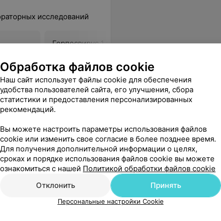
ораторных исследований
Герпесвирус 1 и 2 типов,
Герпесвиру
определение ДНК в соскобе
определен
эпителиальных клеток
эпителиал
Обработка файлов cookie
конъюнктивы
22,51 руб.
22,51 руб.
Наш сайт использует файлы cookie для обеспечения
удобства пользователей сайта, его улучшения, сбора
статистики и предоставления персонализированных
живала. Но всё оказалось очень быстро и безболезненно. Спасибо вам!
Еще
рекомендаций.
Вы можете настроить параметры использования файлов
cookie или изменить свое согласие в более позднее время.
Все адреса
Для получения дополнительной информации о целях,
сроках и порядке использования файлов cookie вы можете
ознакомиться с нашей
Политикой обработки файлов cookie
Отклонить
Принять
Персональные настройки Cookie