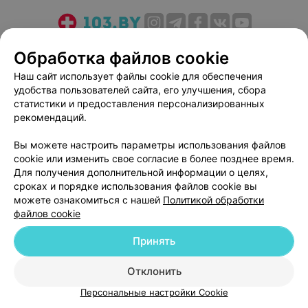
О проекте
Новости проекта
Размещение рекламы
Обработка файлов cookie
Медицинский маркетинг
Публичный договор
Наш сайт использует файлы cookie для обеспечения
Пользовательское соглашение
Способы оплаты
удобства пользователей сайта, его улучшения, сбора
Вакансии
Партнеры
статистики и предоставления персонализированных
рекомендаций.
Написать руководителю 103.by
Написать в поддержку
Вы можете настроить параметры использования файлов
cookie или изменить свое согласие в более позднее время.
Персональные настройки cookie
Для получения дополнительной информации о целях,
Обработка персональных данных
сроках и порядке использования файлов cookie вы
можете ознакомиться с нашей
Политикой обработки
файлов cookie
Принять
Отклонить
© 2026 ООО «Артокс Лаб», УНП 191700409
| 220012, Республика Беларусь,
г. Минск, улица Толбухина, 2, пом. 16 | help@103.by
Персональные настройки Cookie