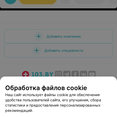
Добавить компанию
Добавить специалиста
О проекте
Новости проекта
Размещение рекламы
Обработка файлов cookie
Медицинский маркетинг
Публичный договор
Наш сайт использует файлы cookie для обеспечения
Пользовательское соглашение
Способы оплаты
удобства пользователей сайта, его улучшения, сбора
Вакансии
Партнеры
статистики и предоставления персонализированных
рекомендаций.
Написать руководителю 103.by