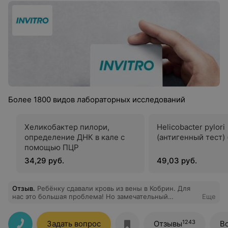
Более 1800 видов лабораторных исследований
Хеликобактер пилори,
Helicobacter pylori
определение ДНК в кале с
(антигенный тест) 
помощью ПЦР
34,29 руб.
49,03 руб.
Отзыв
.
Ребёнку сдавали кровь из вены в Кобрин. Для
нас это большая проблема! Но замечательный
Еще
специалист, взяла кровь с первого раза и очень
быстро. Отзывчивый персонал. Будем ходить только
туда))
1243
Задать вопрос
Отзывы
В